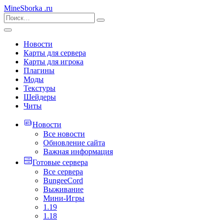
MineSborka
.ru
Новости
Карты для сервера
Карты для игрока
Плагины
Моды
Текстуры
Шейдеры
Читы
Новости
Все новости
Обновление сайта
Важная информация
Готовые сервера
Все сервера
BungeeCord
Выживание
Мини-Игры
1.19
1.18