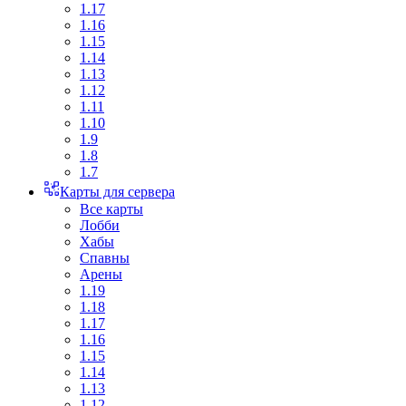
1.17
1.16
1.15
1.14
1.13
1.12
1.11
1.10
1.9
1.8
1.7
Карты для сервера
Все карты
Лобби
Хабы
Спавны
Арены
1.19
1.18
1.17
1.16
1.15
1.14
1.13
1.12