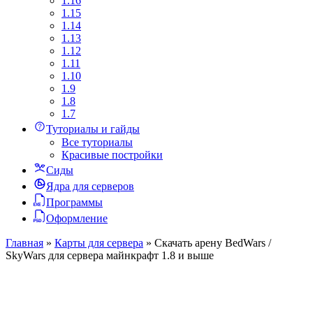
1.16
1.15
1.14
1.13
1.12
1.11
1.10
1.9
1.8
1.7
Туториалы и гайды
Все туториалы
Красивые постройки
Сиды
Ядра для серверов
Программы
Оформление
Главная
»
Карты для сервера
»
Скачать арену BedWars /
SkyWars для сервера майнкрафт 1.8 и выше