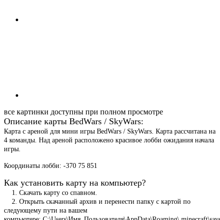
все картинки доступны при полном просмотре
Описание карты BedWars / SkyWars:
Карта с ареной для мини игры BedWars / SkyWars. Карта рассчитана на
4 команды. Над ареной расположено красивое лобби ожидания начала
игры.
Координаты лобби: -370 75 851
Как установить карту на компьютер?
1. Скачать карту со спавном.
2. Открыть скачанный архив и перенести папку с картой по
следующему пути на вашем
компьютере: C:\Users\Имя_Пользователя\AppData\Roaming\.minecraft\sav