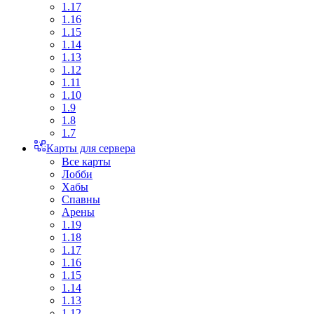
1.17
1.16
1.15
1.14
1.13
1.12
1.11
1.10
1.9
1.8
1.7
Карты для сервера
Все карты
Лобби
Хабы
Спавны
Арены
1.19
1.18
1.17
1.16
1.15
1.14
1.13
1.12