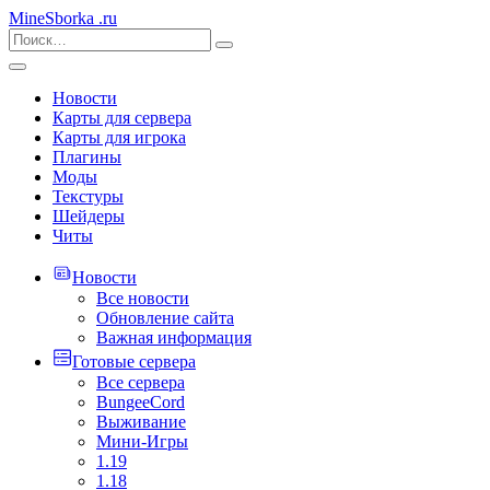
MineSborka
.ru
Новости
Карты для сервера
Карты для игрока
Плагины
Моды
Текстуры
Шейдеры
Читы
Новости
Все новости
Обновление сайта
Важная информация
Готовые сервера
Все сервера
BungeeCord
Выживание
Мини-Игры
1.19
1.18