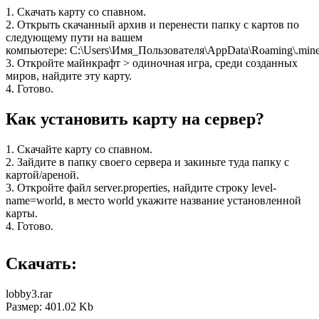
1. Скачать карту со спавном.
2. Открыть скачанный архив и перенести папку с картов по
следующему пути на вашем
компьютере: C:\Users\Имя_Пользователя\AppData\Roaming\.minec
3. Откройте майнкрафт > одиночная игра, среди созданных
миров, найдите эту карту.
4. Готово.
Как установить карту на сервер?
1. Скачайте карту со спавном.
2. Зайдите в папку своего сервера и закиньте туда папку с
картой/ареной.
3. Откройте файл server.properties, найдите строку level-
name=world, в место world укажите название установленной
карты.
4. Готово.
Скачать:
lobby3.rar
Размер: 401.02 Kb