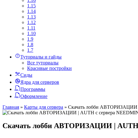
1.16
1.15
1.14
1.13
1.12
1.11
1.10
1.9
1.8
1.7
Туториалы и гайды
Все туториалы
Красивые постройки
Сиды
Ядра для серверов
Программы
Оформление
Главная
»
Карты для сервера
»
Скачать лобби АВТОРИЗАЦИИ 
Скачать лобби АВТОРИЗАЦИИ | AUTH