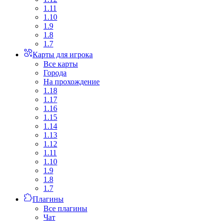
1.11
1.10
1.9
1.8
1.7
Карты для игрока
Все карты
Города
На прохождение
1.18
1.17
1.16
1.15
1.14
1.13
1.12
1.11
1.10
1.9
1.8
1.7
Плагины
Все плагины
Чат