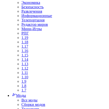
Экономика
Безопасность
Развлечения
Информационные
Телепортация
Редактор миров
Мини-Игры
РПГ
1.19
1.18
1.17
1.16
1.15
1.14
1.13
1.12
1.11
1.10
1.9
1.8
1.7
Моды
Все моды
Сборки модов
Транспорт