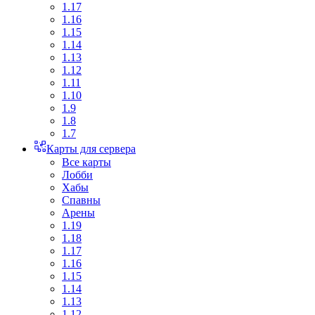
1.17
1.16
1.15
1.14
1.13
1.12
1.11
1.10
1.9
1.8
1.7
Карты для сервера
Все карты
Лобби
Хабы
Спавны
Арены
1.19
1.18
1.17
1.16
1.15
1.14
1.13
1.12