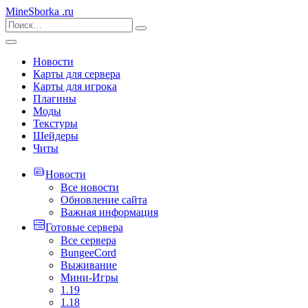
MineSborka
.ru
Новости
Карты для сервера
Карты для игрока
Плагины
Моды
Текстуры
Шейдеры
Читы
Новости
Все новости
Обновление сайта
Важная информация
Готовые сервера
Все сервера
BungeeCord
Выживание
Мини-Игры
1.19
1.18