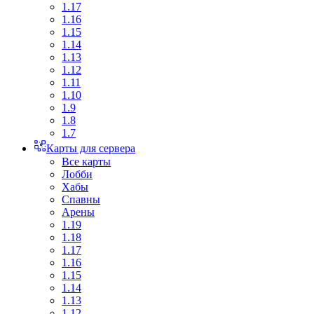
1.17
1.16
1.15
1.14
1.13
1.12
1.11
1.10
1.9
1.8
1.7
Карты для сервера
Все карты
Лобби
Хабы
Спавны
Арены
1.19
1.18
1.17
1.16
1.15
1.14
1.13
1.12