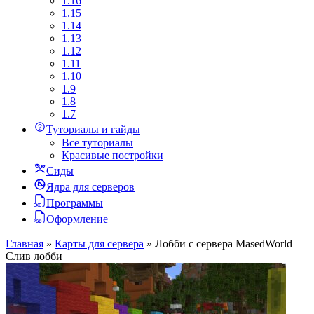
1.16
1.15
1.14
1.13
1.12
1.11
1.10
1.9
1.8
1.7
Туториалы и гайды
Все туториалы
Красивые постройки
Сиды
Ядра для серверов
Программы
Оформление
Главная
»
Карты для сервера
»
Лобби с сервера MasedWorld |
Слив лобби