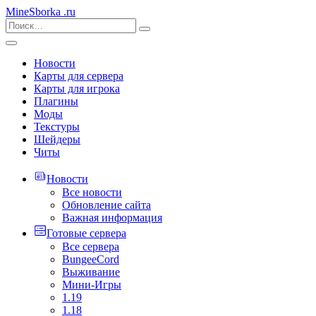
MineSborka
.ru
Новости
Карты для сервера
Карты для игрока
Плагины
Моды
Текстуры
Шейдеры
Читы
Новости
Все новости
Обновление сайта
Важная информация
Готовые сервера
Все сервера
BungeeCord
Выживание
Мини-Игры
1.19
1.18