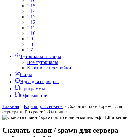
1.16
1.15
1.14
1.13
1.12
1.11
1.10
1.9
1.8
1.7
Туториалы и гайды
Все туториалы
Красивые постройки
Сиды
Ядра для серверов
Программы
Оформление
Главная
»
Карты для сервера
»
Скачать спавн / spawn для
сервера майнкрафт 1.8 и выше
Скачать спавн / spawn для сервера