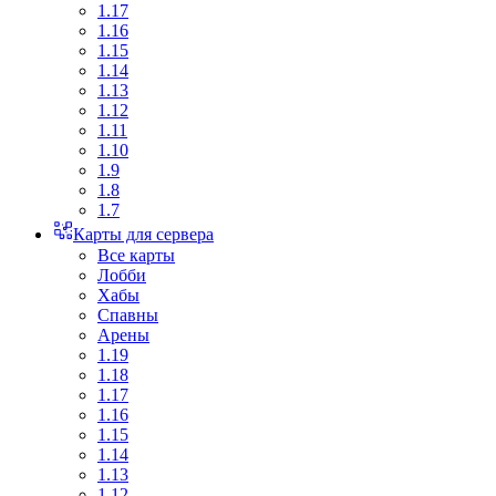
1.17
1.16
1.15
1.14
1.13
1.12
1.11
1.10
1.9
1.8
1.7
Карты для сервера
Все карты
Лобби
Хабы
Спавны
Арены
1.19
1.18
1.17
1.16
1.15
1.14
1.13
1.12