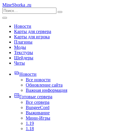
MineSborka
.ru
Новости
Карты для сервера
Карты для игрока
Плагины
Моды
Текстуры
Шейдеры
Читы
Новости
Все новости
Обновление сайта
Важная информация
Готовые сервера
Все сервера
BungeeCord
Выживание
Мини-Игры
1.19
1.18