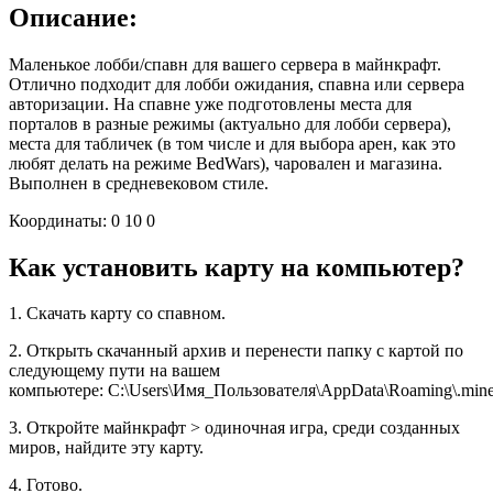
Описание:
Маленькое лобби/спавн для вашего сервера в майнкрафт.
Отлично подходит для лобби ожидания, спавна или сервера
авторизации. На спавне уже подготовлены места для
порталов в разные режимы (актуально для лобби сервера),
места для табличек (в том числе и для выбора арен, как это
любят делать на режиме BedWars), чаровален и магазина.
Выполнен в средневековом стиле.
Координаты: 0 10 0
Как установить карту на компьютер?
1. Скачать карту со спавном.
2. Открыть скачанный архив и перенести папку с картой по
следующему пути на вашем
компьютере: C:\Users\Имя_Пользователя\AppData\Roaming\.minec
3. Откройте майнкрафт > одиночная игра, среди созданных
миров, найдите эту карту.
4. Готово.