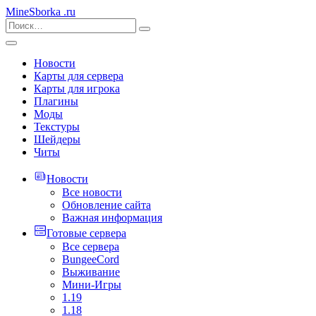
MineSborka
.ru
Новости
Карты для сервера
Карты для игрока
Плагины
Моды
Текстуры
Шейдеры
Читы
Новости
Все новости
Обновление сайта
Важная информация
Готовые сервера
Все сервера
BungeeCord
Выживание
Мини-Игры
1.19
1.18