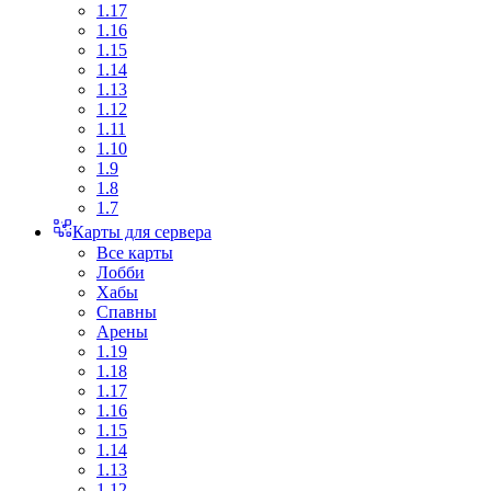
1.17
1.16
1.15
1.14
1.13
1.12
1.11
1.10
1.9
1.8
1.7
Карты для сервера
Все карты
Лобби
Хабы
Спавны
Арены
1.19
1.18
1.17
1.16
1.15
1.14
1.13
1.12