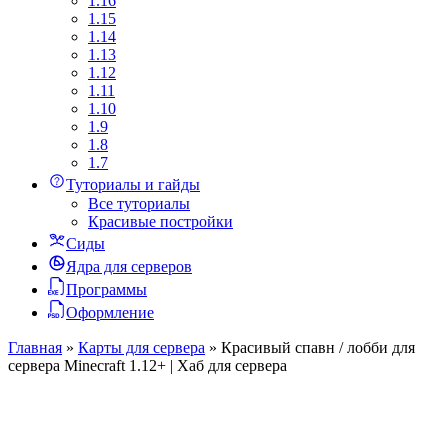
1.16
1.15
1.14
1.13
1.12
1.11
1.10
1.9
1.8
1.7
Туториалы и гайды
Все туториалы
Красивые постройки
Сиды
Ядра для серверов
Программы
Оформление
Главная
»
Карты для сервера
»
Красивый спавн / лобби для
сервера Minecraft 1.12+ | Хаб для сервера