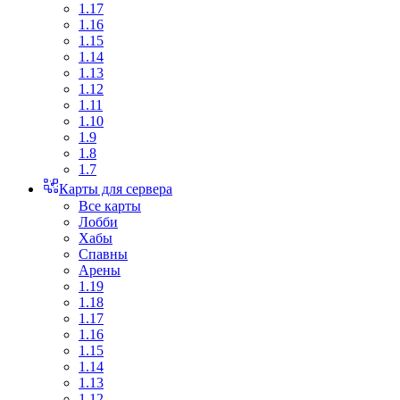
1.17
1.16
1.15
1.14
1.13
1.12
1.11
1.10
1.9
1.8
1.7
Карты для сервера
Все карты
Лобби
Хабы
Спавны
Арены
1.19
1.18
1.17
1.16
1.15
1.14
1.13
1.12