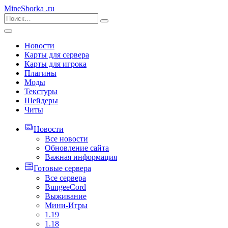
MineSborka
.ru
Новости
Карты для сервера
Карты для игрока
Плагины
Моды
Текстуры
Шейдеры
Читы
Новости
Все новости
Обновление сайта
Важная информация
Готовые сервера
Все сервера
BungeeCord
Выживание
Мини-Игры
1.19
1.18