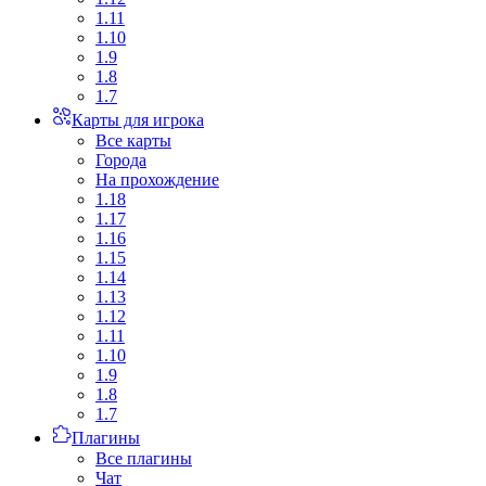
1.11
1.10
1.9
1.8
1.7
Карты для игрока
Все карты
Города
На прохождение
1.18
1.17
1.16
1.15
1.14
1.13
1.12
1.11
1.10
1.9
1.8
1.7
Плагины
Все плагины
Чат