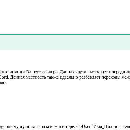
вторизации Вашего сервера. Данная карта выступает посредник
rd. Данная местность также идеально разбавляет переходы меж
ью.
едующему пути на вашем компьютере: C:\Users\Имя_Пользователя\