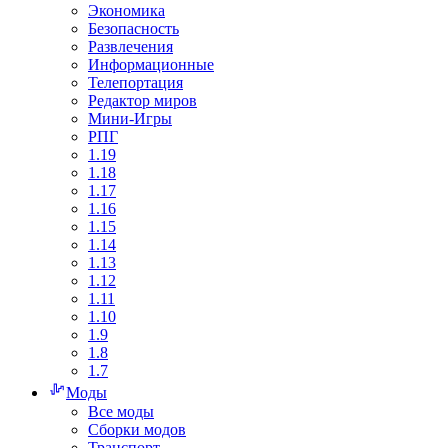
Экономика
Безопасность
Развлечения
Информационные
Телепортация
Редактор миров
Мини-Игры
РПГ
1.19
1.18
1.17
1.16
1.15
1.14
1.13
1.12
1.11
1.10
1.9
1.8
1.7
Моды
Все моды
Сборки модов
Транспорт