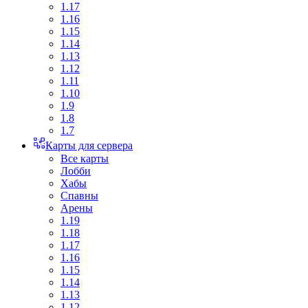
1.17
1.16
1.15
1.14
1.13
1.12
1.11
1.10
1.9
1.8
1.7
Карты для сервера
Все карты
Лобби
Хабы
Спавны
Арены
1.19
1.18
1.17
1.16
1.15
1.14
1.13
1.12