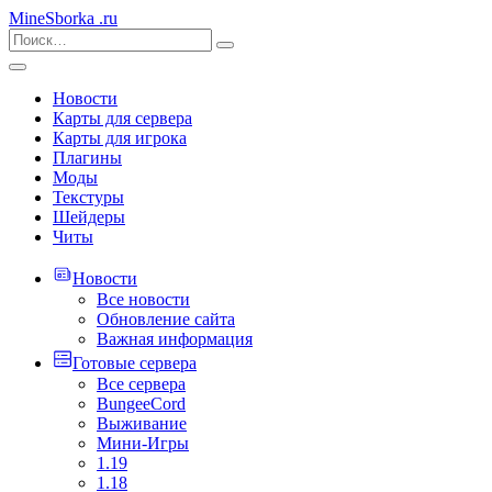
MineSborka
.ru
Новости
Карты для сервера
Карты для игрока
Плагины
Моды
Текстуры
Шейдеры
Читы
Новости
Все новости
Обновление сайта
Важная информация
Готовые сервера
Все сервера
BungeeCord
Выживание
Мини-Игры
1.19
1.18