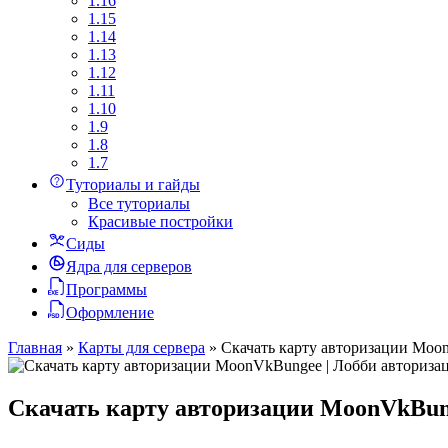
1.16
1.15
1.14
1.13
1.12
1.11
1.10
1.9
1.8
1.7
Туториалы и гайды
Все туториалы
Красивые постройки
Сиды
Ядра для серверов
Программы
Оформление
Главная
»
Карты для сервера
»
Скачать карту авторизации Moon
Скачать карту авторизации MoonVkBunge