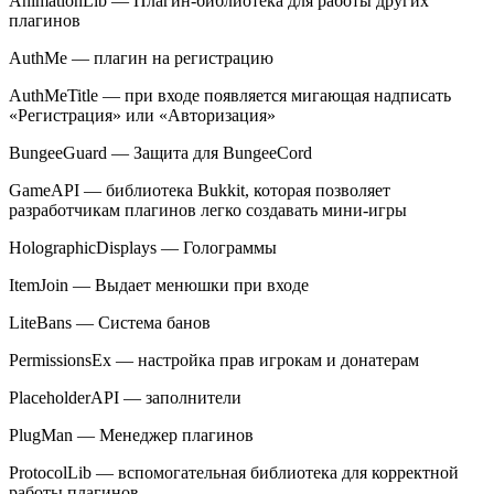
AnimationLib — Плагин-библиотека для работы других
плагинов
AuthMe — плагин на регистрацию
AuthMeTitle — при входе появляется мигающая надписать
«Регистрация» или «Авторизация»
BungeeGuard — Защита для BungeeCord
GameAPI — библиотека Bukkit, которая позволяет
разработчикам плагинов легко создавать мини-игры
HolographicDisplays — Голограммы
ItemJoin — Выдает менюшки при входе
LiteBans — Система банов
PermissionsEx — настройка прав игрокам и донатерам
PlaceholderAPI — заполнители
PlugMan — Менеджер плагинов
ProtocolLib — вспомогательная библиотека для корректной
работы плагинов