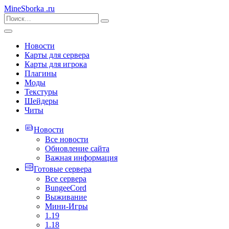
MineSborka
.ru
Новости
Карты для сервера
Карты для игрока
Плагины
Моды
Текстуры
Шейдеры
Читы
Новости
Все новости
Обновление сайта
Важная информация
Готовые сервера
Все сервера
BungeeCord
Выживание
Мини-Игры
1.19
1.18