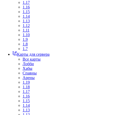
1.17
1.16
1.15
1.14
1.13
1.12
1.11
1.10
1.9
1.8
1.7
Карты для сервера
Все карты
Лобби
Хабы
Спавны
Арены
1.19
1.18
1.17
1.16
1.15
1.14
1.13
1.12