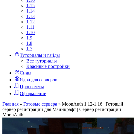
1.16
1.15
1.14
1.13
1.12
1.11
1.10
1.9
1.8
1.7
Туториалы и гайды
Все туториалы
Красивые постройки
Сиды
Ядра для серверов
Программы
Оформление
Главная
»
Готовые сервера
»
MoonAuth 1.12-1.16 | Готовый
сервер регистрации для Майнкрафт | Сервер регистрации
MoonAuth