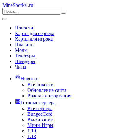
MineSborka
.ru
Новости
Карты для сервера
Карты для игрока
Плагины
Моды
Текстуры
Шейдеры
Читы
Новости
Все новости
Обновление сайта
Важная информация
Готовые сервера
Все сервера
BungeeCord
Выживание
Мини-Игры
1.19
1.18