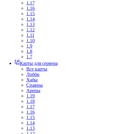
1.17
1.16
1.15
1.14
1.13
1.12
1.11
1.10
1.9
1.8
1.7
Карты для сервера
Все карты
Лобби
Хабы
Спавны
Арены
1.19
1.18
1.17
1.16
1.15
1.14
1.13
1.12