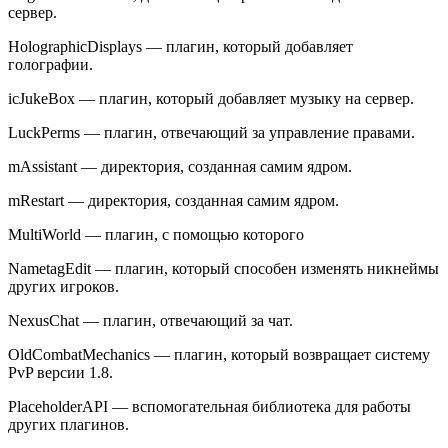
сервер.
HolographicDisplays — плагин, который добавляет
голографии.
icJukeBox — плагин, который добавляет музыку на сервер.
LuckPerms — плагин, отвечающий за управление правами.
mAssistant — директория, созданная самим ядром.
mRestart — директория, созданная самим ядром.
MultiWorld — плагин, с помощью которого
NametagEdit — плагин, который способен изменять никнеймы
других игроков.
NexusChat — плагин, отвечающий за чат.
OldCombatMechanics — плагин, который возвращает систему
PvP версии 1.8.
PlaceholderAPI — вспомогательная библиотека для работы
других плагинов.