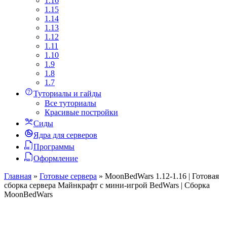
1.16
1.15
1.14
1.13
1.12
1.11
1.10
1.9
1.8
1.7
Туториалы и гайды
Все туториалы
Красивые постройки
Сиды
Ядра для серверов
Программы
Оформление
Главная
»
Готовые сервера
»
MoonBedWars 1.12-1.16 | Готовая
сборка сервера Майнкрафт с мини-игрой BedWars | Сборка
MoonBedWars