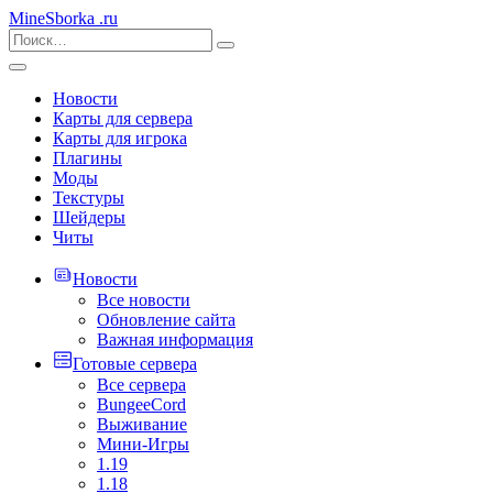
MineSborka
.ru
Новости
Карты для сервера
Карты для игрока
Плагины
Моды
Текстуры
Шейдеры
Читы
Новости
Все новости
Обновление сайта
Важная информация
Готовые сервера
Все сервера
BungeeCord
Выживание
Мини-Игры
1.19
1.18