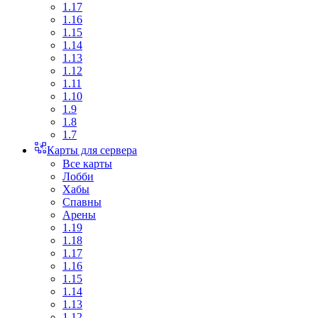
1.17
1.16
1.15
1.14
1.13
1.12
1.11
1.10
1.9
1.8
1.7
Карты для сервера
Все карты
Лобби
Хабы
Спавны
Арены
1.19
1.18
1.17
1.16
1.15
1.14
1.13
1.12