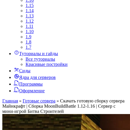
1.16
1.15
1.14
1.13
1.12
1.11
1.10
1.9
1.8
1.7
Туториалы и гайды
Все туториалы
Красивые постройки
Сиды
Ядра для серверов
Программы
Оформление
Главная
»
Готовые сервера
»
Скачать готовую сборку сервера
Майнкрафт | Сборка MoonBuildBattle 1.12-1.16 | Сервер с
мини-игрой Битва Строителей