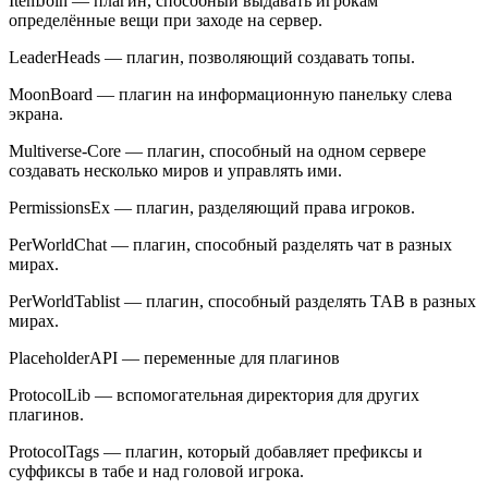
ItemJoin — плагин, способный выдавать игрокам
определённые вещи при заходе на сервер.
LeaderHeads — плагин, позволяющий создавать топы.
MoonBoard — плагин на информационную панельку слева
экрана.
Multiverse-Core — плагин, способный на одном сервере
создавать несколько миров и управлять ими.
PermissionsEx — плагин, разделяющий права игроков.
PerWorldChat — плагин, способный разделять чат в разных
мирах.
PerWorldTablist — плагин, способный разделять TAB в разных
мирах.
PlaceholderAPI — переменные для плагинов
ProtocolLib — вспомогательная директория для других
плагинов.
ProtocolTags — плагин, который добавляет префиксы и
суффиксы в табе и над головой игрока.