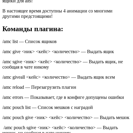
ящики для alts!
В настоящее время доступны 4 анимации со многими
другими предстоящими!
Команды плагина:
/amc list — Список ящиков
/amc give <ник> <кейс> <количество> — Выдать ящик
/amc sgive <ник> <кейс> <количество> — Выдать ящик, не
сообщая в чате никому
/amc giveall <кейс> <количество> — Выдать ящик всем
/amc reload — Перезагрузить плагин
/amc errors — Показывает, где в конфиге допущены ошибки
/amc pouch list — Список мешков с наградой
/amc pouch give <ник> <кейс> <количество> — Выдать мешок
/amc pouch sgive <ник> <кейс> <количество> — Выдать
мешок, не сообщая в чате никому