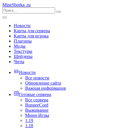
MineSborka
.ru
Новости
Карты для сервера
Карты для игрока
Плагины
Моды
Текстуры
Шейдеры
Читы
Новости
Все новости
Обновление сайта
Важная информация
Готовые сервера
Все сервера
BungeeCord
Выживание
Мини-Игры
1.19
1.18