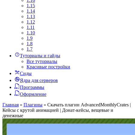
1.16
1.15
1.14
1.13
1.12
1.11
1.10
1.9
1.8
1.7
Туториалы и гайды
Все туториалы
Красивые постройки
Сиды
Ядра для серверов
Программы
Оформление
Главная
»
Плагины
»
Скачать плагин AdvancedMonthlyCrates |
Кейсы с крутой анимацией | Донат-кейсы, вещевые и
денежные