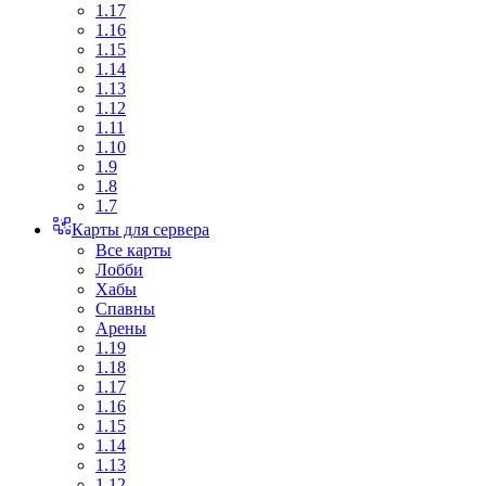
1.17
1.16
1.15
1.14
1.13
1.12
1.11
1.10
1.9
1.8
1.7
Карты для сервера
Все карты
Лобби
Хабы
Спавны
Арены
1.19
1.18
1.17
1.16
1.15
1.14
1.13
1.12