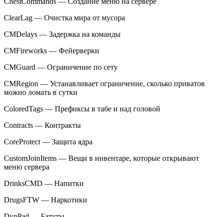
ChestCommands — Создание меню на сервере
ClearLag — Очистка мира от мусора
CMDelays — Задержка на команды
CMFireworks — Фейерверки
CMGuard — Ограничение по сету
CMRegion — Устанавливает ограничение, сколько приватов
можно ломать в сутки
ColoredTags — Префиксы в табе и над головой
Contracts — Контракты
CoreProtect — Защита ядра
CustomJoinItems — Вещи в инвентаре, которые открывают
меню сервера
DrinksCMD — Напитки
DrugsFTW — Наркотики
DynPad — Батуты