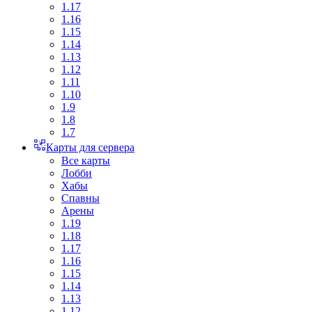
1.17
1.16
1.15
1.14
1.13
1.12
1.11
1.10
1.9
1.8
1.7
Карты для сервера
Все карты
Лобби
Хабы
Спавны
Арены
1.19
1.18
1.17
1.16
1.15
1.14
1.13
1.12