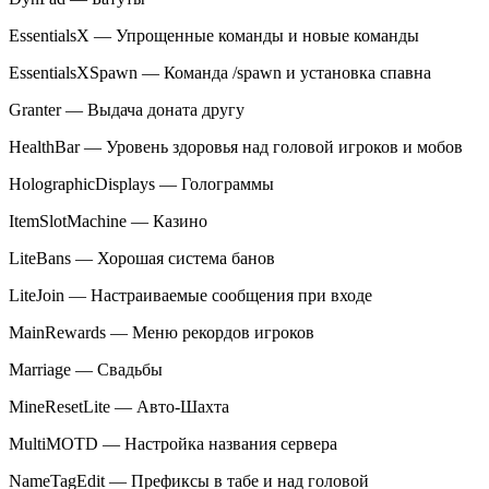
EssentialsX — Упрощенные команды и новые команды
EssentialsXSpawn — Команда /spawn и установка спавна
Granter — Выдача доната другу
HealthBar — Уровень здоровья над головой игроков и мобов
HolographicDisplays — Голограммы
ItemSlotMachine — Казино
LiteBans — Хорошая система банов
LiteJoin — Настраиваемые сообщения при входе
MainRewards — Меню рекордов игроков
Marriage — Свадьбы
MineResetLite — Авто-Шахта
MultiMOTD — Настройка названия сервера
NameTagEdit — Префиксы в табе и над головой