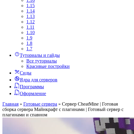
1.16
1.15
1.14
1.13
1.12
1.11
1.10
1.9
1.8
1.7
Туториалы и гайды
Все туториалы
Красивые постройки
Сиды
Ядра для серверов
Программы
Оформление
Главная
»
Готовые сервера
»
Сервер CheatMine | Готовая
сборка сервера Майнкрафт с плагинами | Готовый сервер с
плагинами и спавном