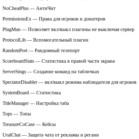
NoCheatPlus — АнтиЧит
PermissionsEx — Права для игроков и донатеров
PlugMan — Позволяет вкл/выкл плагины не выключая сервер
ProtocolLib — Вспомогательный плагин
RandomPort — Рандомный телепорт
ScoreboardStats — Статистика в правой части экрана
ServerSings — Создание команд на табличках
SpectatorDisabler — вкл/выкл режима наблюдателя для игроков
SystemBoard — Статистика
TitleManager — Настройка таба
Tops — Топы
TreasureCoCase — Кейсы
UralChat — Защита чата от рекламы и регани