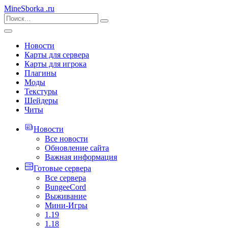
MineSborka
.ru
Новости
Карты для сервера
Карты для игрока
Плагины
Моды
Текстуры
Шейдеры
Читы
Новости
Все новости
Обновление сайта
Важная информация
Готовые сервера
Все сервера
BungeeCord
Выживание
Мини-Игры
1.19
1.18