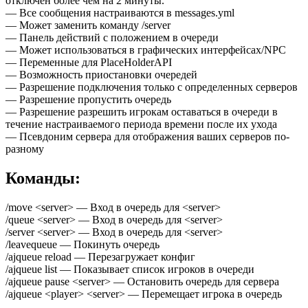
отключен более чем на 2 минуты.
— Все сообщения настраиваются в messages.yml
— Может заменить команду /server
— Панель действий с положением в очереди
— Может использоваться в графических интерфейсах/NPC
— Переменные для PlaceHolderAPI
— Возможность приостановки очередей
— Разрешение подключения только с определенных серверов
— Разрешение пропустить очередь
— Разрешение разрешить игрокам оставаться в очереди в
течение настраиваемого периода времени после их ухода
— Псевдоним сервера для отображения ваших серверов по-
разному
Команды:
/move <server> — Вход в очередь для <server>
/queue <server> — Вход в очередь для <server>
/server <server> — Вход в очередь для <server>
/leavequeue — Покинуть очередь
/ajqueue reload — Перезагружает конфиг
/ajqueue list — Показывает список игроков в очереди
/ajqueue pause <server> — Остановить очередь для сервера
/ajqueue <player> <server> — Перемещает игрока в очередь