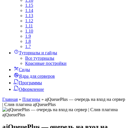
1.16
1.15
1.14
1.13
1.12
1.11
1.10
1.9
1.8
1.7
Туториалы и гайды
Все туториалы
Красивые постройки
Сиды
Ядра для серверов
Программы
Оформление
Главная
»
Плагины
»
ajQueuePlus — очередь на вход на сервер
| Слив плагина ajQueuePlus
ajQueuePlus — очередь на вход на