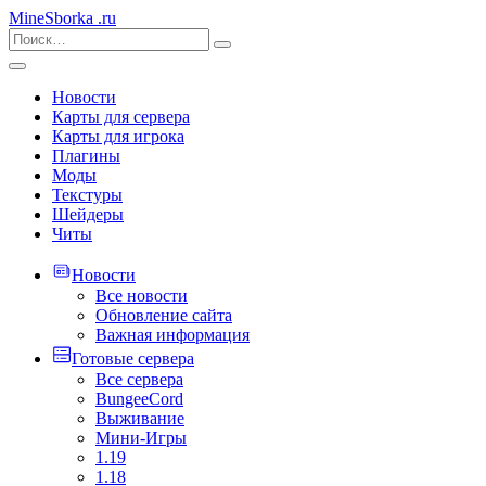
MineSborka
.ru
Новости
Карты для сервера
Карты для игрока
Плагины
Моды
Текстуры
Шейдеры
Читы
Новости
Все новости
Обновление сайта
Важная информация
Готовые сервера
Все сервера
BungeeCord
Выживание
Мини-Игры
1.19
1.18