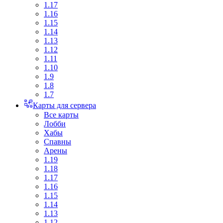
1.17
1.16
1.15
1.14
1.13
1.12
1.11
1.10
1.9
1.8
1.7
Карты для сервера
Все карты
Лобби
Хабы
Спавны
Арены
1.19
1.18
1.17
1.16
1.15
1.14
1.13
1.12