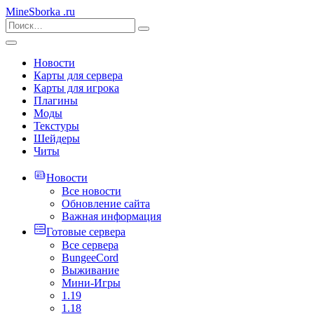
MineSborka
.ru
Новости
Карты для сервера
Карты для игрока
Плагины
Моды
Текстуры
Шейдеры
Читы
Новости
Все новости
Обновление сайта
Важная информация
Готовые сервера
Все сервера
BungeeCord
Выживание
Мини-Игры
1.19
1.18