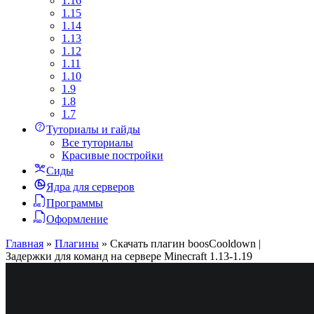
1.16
1.15
1.14
1.13
1.12
1.11
1.10
1.9
1.8
1.7
Туториалы и гайды
Все туториалы
Красивые постройки
Сиды
Ядра для серверов
Программы
Оформление
Главная
»
Плагины
»
Скачать плагин boosCooldown |
Задержки для команд на сервере Minecraft 1.13-1.19