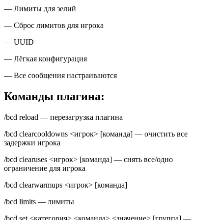
— Лимиты для зелий
— Сброс лимитов для игрока
— UUID
— Лёгкая конфигурация
— Все сообщения настраиваются
Команды плагина:
/bcd reload — перезагрузка плагина
/bcd clearcooldowns <игрок> [команда] — очистить все
задержки игрока
/bcd clearuses <игрок> [команда] — снять все/одно
ограничение для игрока
/bcd clearwarmups <игрок> [команда]
/bcd limits — лимиты
/bcd set <категория> <команда> <значение> [группа] —