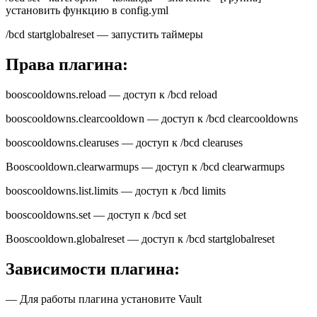
установить функцию в config.yml
/bcd startglobalreset — запустить таймеры
Права плагина:
booscooldowns.reload — доступ к /bcd reload
booscooldowns.clearcooldown — доступ к /bcd clearcooldowns
booscooldowns.clearuses — доступ к /bcd clearuses
Booscooldown.clearwarmups — доступ к /bcd clearwarmups
booscooldowns.list.limits — доступ к /bcd limits
booscooldowns.set — доступ к /bcd set
Booscooldown.globalreset — доступ к /bcd startglobalreset
Зависимости плагина:
— Для работы плагина установите Vault