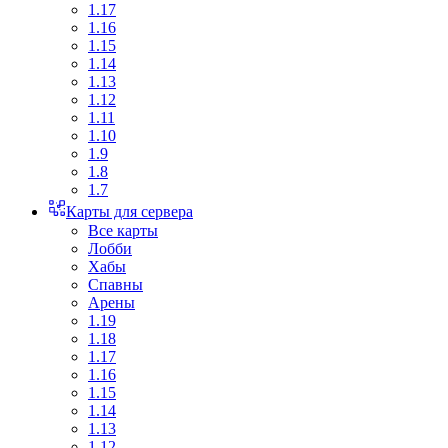
1.17
1.16
1.15
1.14
1.13
1.12
1.11
1.10
1.9
1.8
1.7
Карты для сервера
Все карты
Лобби
Хабы
Спавны
Арены
1.19
1.18
1.17
1.16
1.15
1.14
1.13
1.12