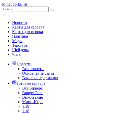
MineSborka
.ru
Новости
Карты для сервера
Карты для игрока
Плагины
Моды
Текстуры
Шейдеры
Читы
Новости
Все новости
Обновление сайта
Важная информация
Готовые сервера
Все сервера
BungeeCord
Выживание
Мини-Игры
1.19
1.18