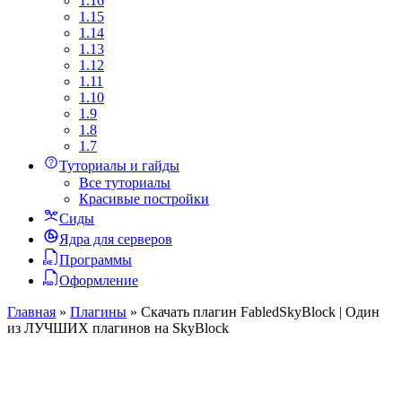
1.16
1.15
1.14
1.13
1.12
1.11
1.10
1.9
1.8
1.7
Туториалы и гайды
Все туториалы
Красивые постройки
Сиды
Ядра для серверов
Программы
Оформление
Главная
»
Плагины
»
Скачать плагин FabledSkyBlock | Один
из ЛУЧШИХ плагинов на SkyBlock