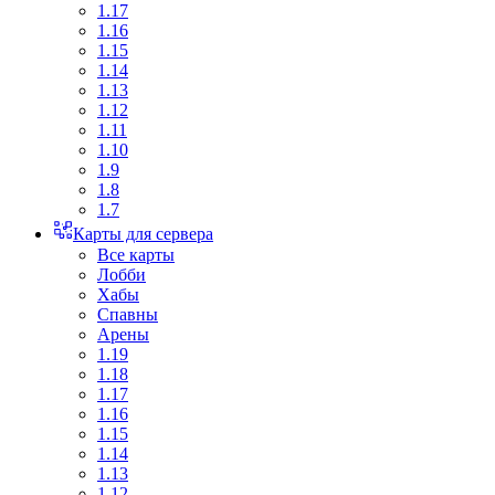
1.17
1.16
1.15
1.14
1.13
1.12
1.11
1.10
1.9
1.8
1.7
Карты для сервера
Все карты
Лобби
Хабы
Спавны
Арены
1.19
1.18
1.17
1.16
1.15
1.14
1.13
1.12