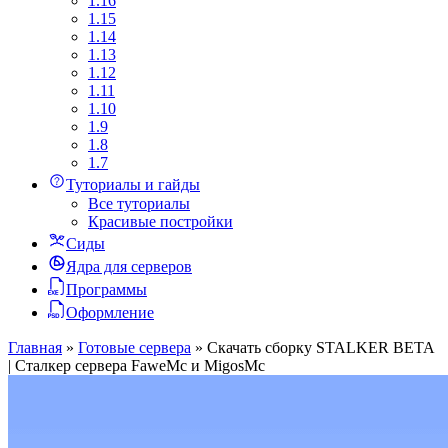
1.16
1.15
1.14
1.13
1.12
1.11
1.10
1.9
1.8
1.7
Туториалы и гайды
Все туториалы
Красивые постройки
Сиды
Ядра для серверов
Программы
Оформление
Главная
»
Готовые сервера
»
Скачать сборку STALKER BETA
| Сталкер сервера FaweMc и MigosMc