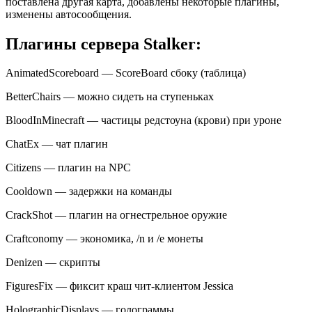
поставлена другая карта, добавлены некоторые плагины,
изменены автосообщения.
Плагины сервера Stalker:
AnimatedScoreboard — ScoreBoard сбоку (таблица)
BetterChairs — можно сидеть на ступеньках
BloodInMinecraft — частицы редстоуна (крови) при уроне
ChatEx — чат плагин
Citizens — плагин на NPC
Cooldown — задержки на команды
CrackShot — плагин на огнестрельное оружие
Craftconomy — экономика, /n и /e монеты
Denizen — скрипты
FiguresFix — фиксит краш чит-клиентом Jessica
HolographicDisplays — голограммы