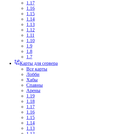
1.17
1.16
1.15
1.14
1.13
1.12
1.11
1.10
1.9
1.8
1.7
Карты для сервера
Все карты
Лобби
Хабы
Спавны
Арены
1.19
1.18
1.17
1.16
1.15
1.14
1.13
1.12