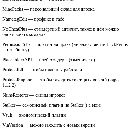
MinePacks — персональный склад для игрока
NametagEdit — префикс в табе
NoCheatPlus — стандартный античит, также в нём можно
блокировать команды
PermissionSEx — плагин на права (не надо ставить LuckPerms
в эту сборку)
PlaceholderAPI — плейсхолдеры (заменители)
ProtocolLib — чтобы плагины работали
ProtocolSupport — чтобы заходить со старых версий (ядро
1.12.2)
SkinsRestorer — скины игроков
Stalker — самописный плагин на Stalker (не мой)
Vault — экономический плагин
ViaVersion — можно заходить с новых версий