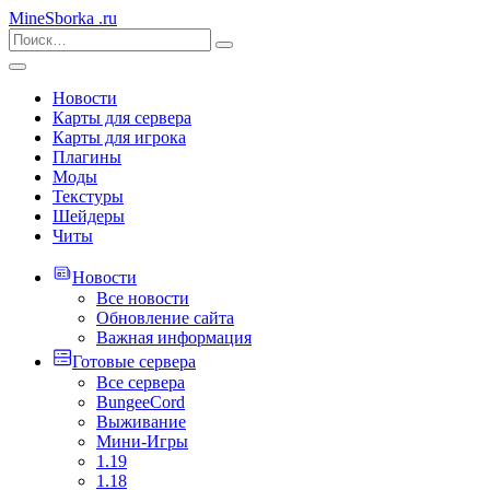
MineSborka
.ru
Новости
Карты для сервера
Карты для игрока
Плагины
Моды
Текстуры
Шейдеры
Читы
Новости
Все новости
Обновление сайта
Важная информация
Готовые сервера
Все сервера
BungeeCord
Выживание
Мини-Игры
1.19
1.18