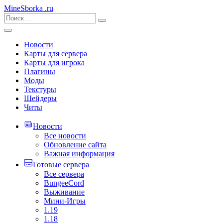
MineSborka
.ru
Новости
Карты для сервера
Карты для игрока
Плагины
Моды
Текстуры
Шейдеры
Читы
Новости
Все новости
Обновление сайта
Важная информация
Готовые сервера
Все сервера
BungeeCord
Выживание
Мини-Игры
1.19
1.18