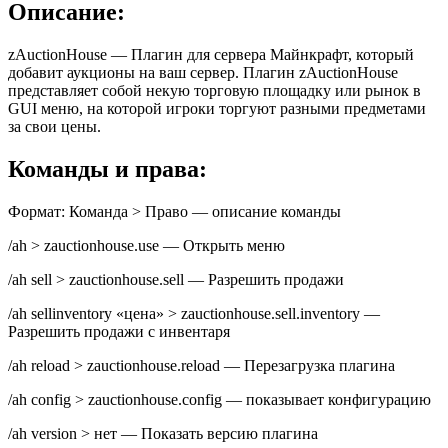
Описание:
zAuctionHouse — Плагин для сервера Майнкрафт, который
добавит аукционы на ваш сервер. Плагин zAuctionHouse
представляет собой некую торговую площадку или рынок в
GUI меню, на которой игроки торгуют разными предметами
за свои цены.
Команды и права:
Формат: Команда > Право — описание команды
/ah > zauctionhouse.use — Открыть меню
/ah sell > zauctionhouse.sell — Разрешить продажи
/ah sellinventory «цена» > zauctionhouse.sell.inventory —
Разрешить продажи с инвентаря
/ah reload > zauctionhouse.reload — Перезагрузка плагина
/ah config > zauctionhouse.config — показывает конфигурацию
/ah version > нет — Показать версию плагина