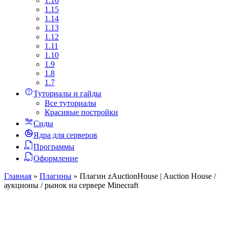
1.16
1.15
1.14
1.13
1.12
1.11
1.10
1.9
1.8
1.7
Туториалы и гайды
Все туториалы
Красивые постройки
Сиды
Ядра для серверов
Программы
Оформление
Главная
»
Плагины
»
Плагин zAuctionHouse | Auction House /
аукционы / рынок на сервере Minecraft