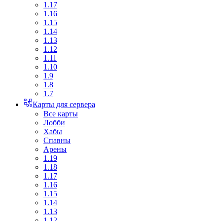
1.17
1.16
1.15
1.14
1.13
1.12
1.11
1.10
1.9
1.8
1.7
Карты для сервера
Все карты
Лобби
Хабы
Спавны
Арены
1.19
1.18
1.17
1.16
1.15
1.14
1.13
1.12