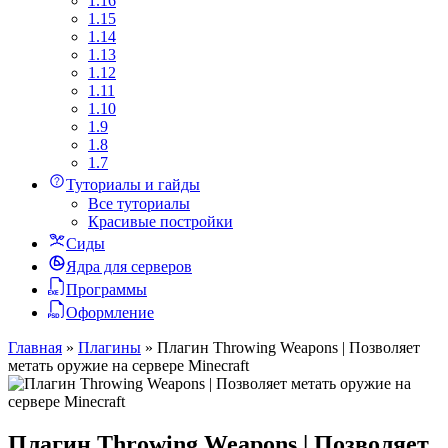
1.16
1.15
1.14
1.13
1.12
1.11
1.10
1.9
1.8
1.7
Туториалы и гайды
Все туториалы
Красивые постройки
Сиды
Ядра для серверов
Программы
Оформление
Главная
»
Плагины
»
Плагин Throwing Weapons | Позволяет
метать оружие на сервере Minecraft
Плагин Throwing Weapons | Позволяет