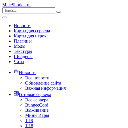
MineSborka
.ru
Новости
Карты для сервера
Карты для игрока
Плагины
Моды
Текстуры
Шейдеры
Читы
Новости
Все новости
Обновление сайта
Важная информация
Готовые сервера
Все сервера
BungeeCord
Выживание
Мини-Игры
1.19
1.18