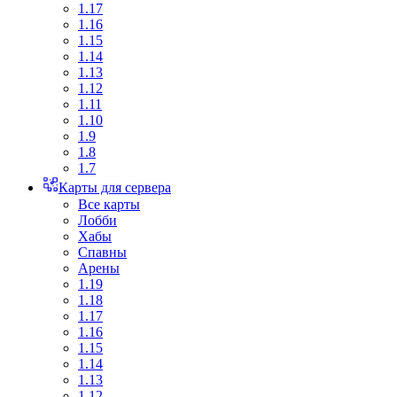
1.17
1.16
1.15
1.14
1.13
1.12
1.11
1.10
1.9
1.8
1.7
Карты для сервера
Все карты
Лобби
Хабы
Спавны
Арены
1.19
1.18
1.17
1.16
1.15
1.14
1.13
1.12