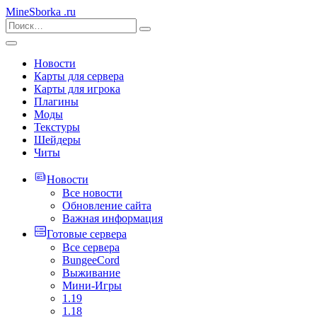
MineSborka
.ru
Новости
Карты для сервера
Карты для игрока
Плагины
Моды
Текстуры
Шейдеры
Читы
Новости
Все новости
Обновление сайта
Важная информация
Готовые сервера
Все сервера
BungeeCord
Выживание
Мини-Игры
1.19
1.18