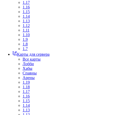
1.17
1.16
1.15
1.14
1.13
1.12
1.11
1.10
1.9
1.8
1.7
Карты для сервера
Все карты
Лобби
Хабы
Спавны
Арены
1.19
1.18
1.17
1.16
1.15
1.14
1.13
1.12