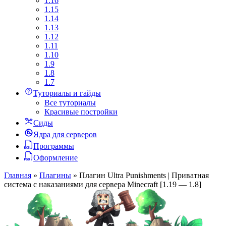
1.16
1.15
1.14
1.13
1.12
1.11
1.10
1.9
1.8
1.7
Туториалы и гайды
Все туториалы
Красивые постройки
Сиды
Ядра для серверов
Программы
Оформление
Главная
»
Плагины
»
Плагин Ultra Punishments | Приватная
система с наказаниями для сервера Minecraft [1.19 — 1.8]