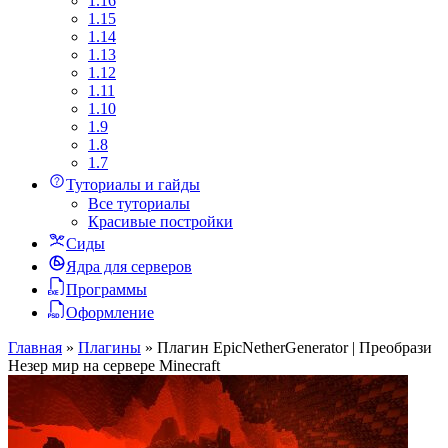
1.16
1.15
1.14
1.13
1.12
1.11
1.10
1.9
1.8
1.7
Туториалы и гайды
Все туториалы
Красивые постройки
Сиды
Ядра для серверов
Программы
Оформление
Главная
»
Плагины
»
Плагин EpicNetherGenerator | Преобрази
Незер мир на сервере Minecraft