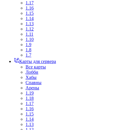
1.17
1.16
1.15
1.14
1.13
1.12
1.11
1.10
1.9
1.8
1.7
Карты для сервера
Все карты
Лобби
Хабы
Спавны
Арены
1.19
1.18
1.17
1.16
1.15
1.14
1.13
1.12