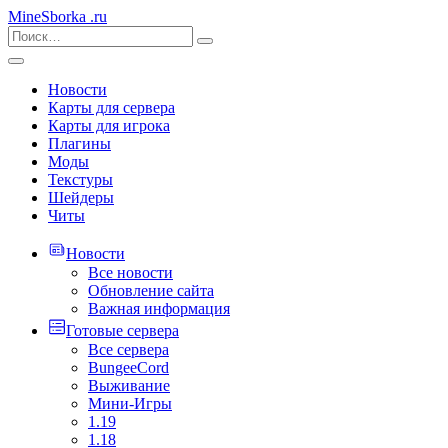
MineSborka
.ru
Новости
Карты для сервера
Карты для игрока
Плагины
Моды
Текстуры
Шейдеры
Читы
Новости
Все новости
Обновление сайта
Важная информация
Готовые сервера
Все сервера
BungeeCord
Выживание
Мини-Игры
1.19
1.18