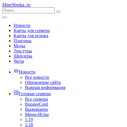
MineSborka
.ru
Новости
Карты для сервера
Карты для игрока
Плагины
Моды
Текстуры
Шейдеры
Читы
Новости
Все новости
Обновление сайта
Важная информация
Готовые сервера
Все сервера
BungeeCord
Выживание
Мини-Игры
1.19
1.18