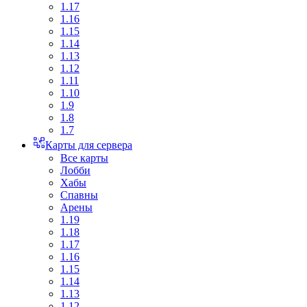
1.17
1.16
1.15
1.14
1.13
1.12
1.11
1.10
1.9
1.8
1.7
Карты для сервера
Все карты
Лобби
Хабы
Спавны
Арены
1.19
1.18
1.17
1.16
1.15
1.14
1.13
1.12