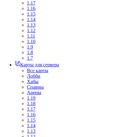
1.17
1.16
1.15
1.14
1.13
1.12
1.11
1.10
1.9
1.8
1.7
Карты для сервера
Все карты
Лобби
Хабы
Спавны
Арены
1.19
1.18
1.17
1.16
1.15
1.14
1.13
1.12