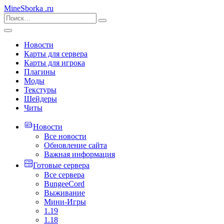
MineSborka
.ru
Новости
Карты для сервера
Карты для игрока
Плагины
Моды
Текстуры
Шейдеры
Читы
Новости
Все новости
Обновление сайта
Важная информация
Готовые сервера
Все сервера
BungeeCord
Выживание
Мини-Игры
1.19
1.18