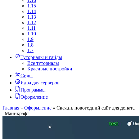
1.16
1.15
1.14
1.13
1.12
1.11
1.10
1.9
1.8
1.7
Туториалы и гайды
Все туториалы
Красивые постройки
Сиды
Ядра для серверов
Программы
Оформление
Главная
»
Оформление
»
Скачать новогодний сайт для доната
| Майнкрафт