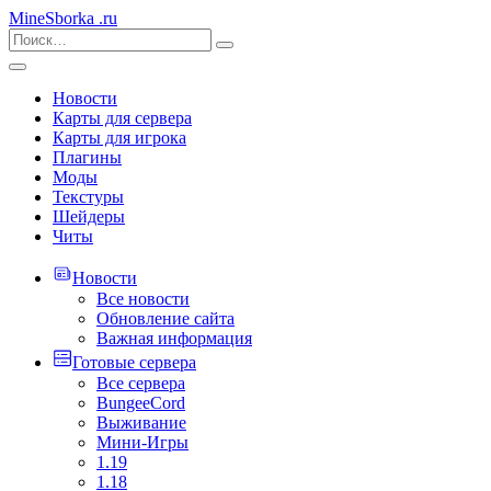
MineSborka
.ru
Новости
Карты для сервера
Карты для игрока
Плагины
Моды
Текстуры
Шейдеры
Читы
Новости
Все новости
Обновление сайта
Важная информация
Готовые сервера
Все сервера
BungeeCord
Выживание
Мини-Игры
1.19
1.18