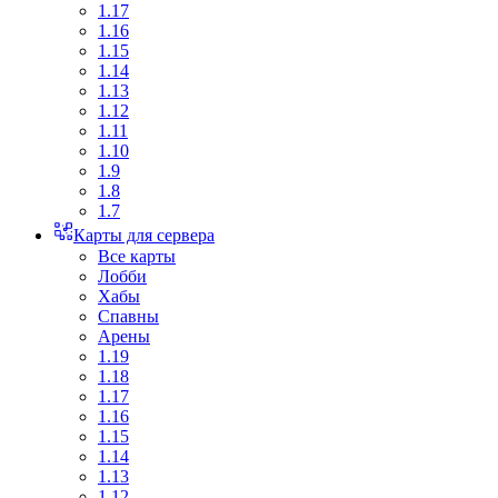
1.17
1.16
1.15
1.14
1.13
1.12
1.11
1.10
1.9
1.8
1.7
Карты для сервера
Все карты
Лобби
Хабы
Спавны
Арены
1.19
1.18
1.17
1.16
1.15
1.14
1.13
1.12