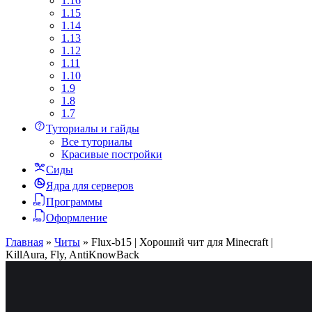
1.16
1.15
1.14
1.13
1.12
1.11
1.10
1.9
1.8
1.7
Туториалы и гайды
Все туториалы
Красивые постройки
Сиды
Ядра для серверов
Программы
Оформление
Главная
»
Читы
»
Flux-b15 | Хороший чит для Minecraft |
KillAura, Fly, AntiKnowBack