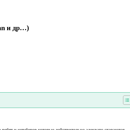
an и др…)
о ребят и ютуберов которые действительно адеквато стараются