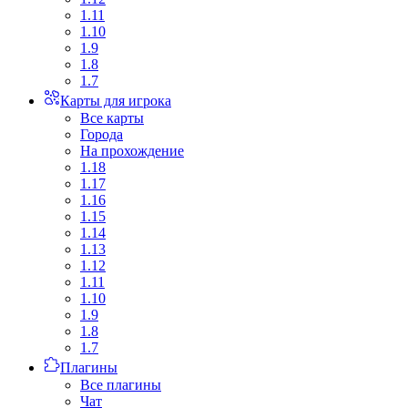
1.11
1.10
1.9
1.8
1.7
Карты для игрока
Все карты
Города
На прохождение
1.18
1.17
1.16
1.15
1.14
1.13
1.12
1.11
1.10
1.9
1.8
1.7
Плагины
Все плагины
Чат