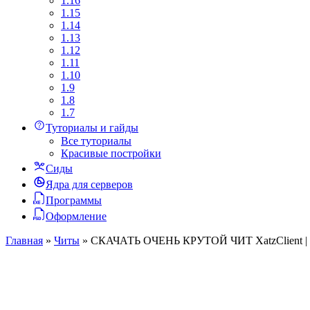
1.16
1.15
1.14
1.13
1.12
1.11
1.10
1.9
1.8
1.7
Туториалы и гайды
Все туториалы
Красивые постройки
Сиды
Ядра для серверов
Программы
Оформление
Главная
»
Читы
»
СКАЧАТЬ ОЧЕНЬ КРУТОЙ ЧИТ XatzClient | Xatz