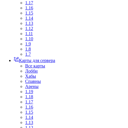
1.17
1.16
1.15
1.14
1.13
1.12
1.11
1.10
1.9
1.8
1.7
Карты для сервера
Все карты
Лобби
Хабы
Спавны
Арены
1.19
1.18
1.17
1.16
1.15
1.14
1.13
1.12