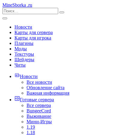
MineSborka
.ru
Новости
Карты для сервера
Карты для игрока
Плагины
Моды
Текстуры
Шейдеры
Читы
Новости
Все новости
Обновление сайта
Важная информация
Готовые сервера
Все сервера
BungeeCord
Выживание
Мини-Игры
1.19
1.18