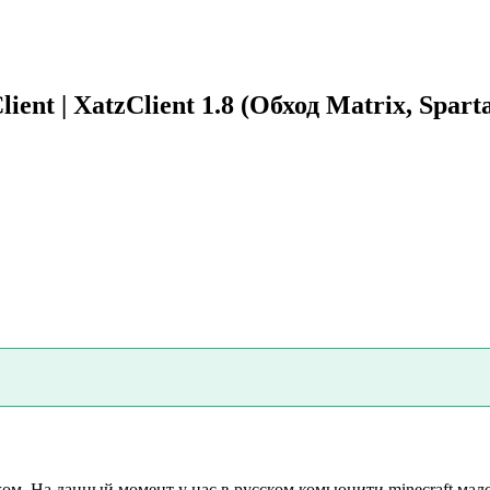
| XatzClient 1.8 (Обход Matrix, Spart
жом. На данный момент у нас в русском комьюнити minecraft мал