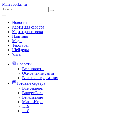
MineSborka
.ru
Новости
Карты для сервера
Карты для игрока
Плагины
Моды
Текстуры
Шейдеры
Читы
Новости
Все новости
Обновление сайта
Важная информация
Готовые сервера
Все сервера
BungeeCord
Выживание
Мини-Игры
1.19
1.18