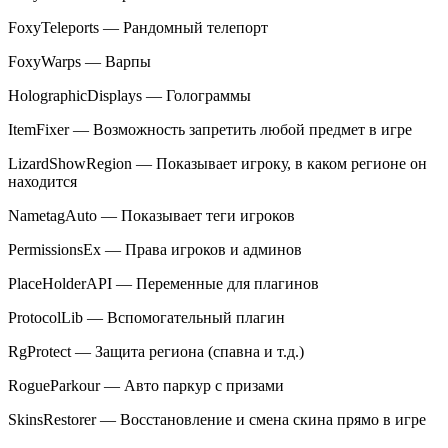
FoxyTeleports — Рандомный телепорт
FoxyWarps — Варпы
HolographicDisplays — Голограммы
ItemFixer — Возможность запретить любой предмет в игре
LizardShowRegion — Показывает игроку, в каком регионе он
находится
NametagAuto — Показывает теги игроков
PermissionsEx — Права игроков и админов
PlaceHolderAPI — Переменные для плагинов
ProtocolLib — Вспомогательный плагин
RgProtect — Защита региона (спавна и т.д.)
RogueParkour — Авто паркур с призами
SkinsRestorer — Восстановление и смена скина прямо в игре