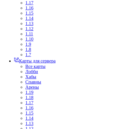
1.17
1.16
1.15
1.14
1.13
1.12
1.11
1.10
1.9
1.8
1.7
Карты для сервера
Все карты
Лобби
Хабы
Спавны
Арены
1.19
1.18
1.17
1.16
1.15
1.14
1.13
1.12