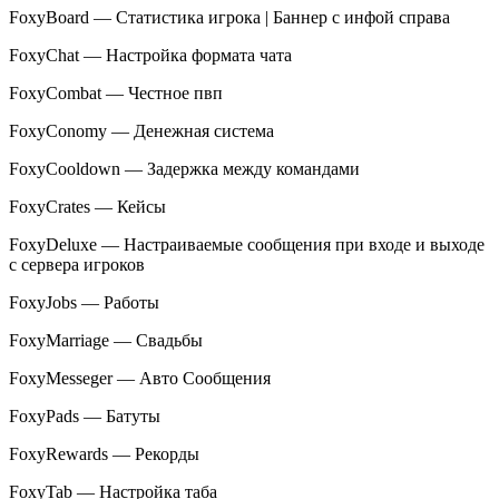
FoxyBoard — Статистика игрока | Баннер с инфой справа
FoxyChat — Настройка формата чата
FoxyCombat — Честное пвп
FoxyConomy — Денежная система
FoxyCooldown — Задержка между командами
FoxyCrates — Кейсы
FoxyDeluxe — Настраиваемые сообщения при входе и выходе
с сервера игроков
FoxyJobs — Работы
FoxyMarriage — Свадьбы
FoxyMesseger — Авто Сообщения
FoxyPads — Батуты
FoxyRewards — Рекорды
FoxyTab — Настройка таба