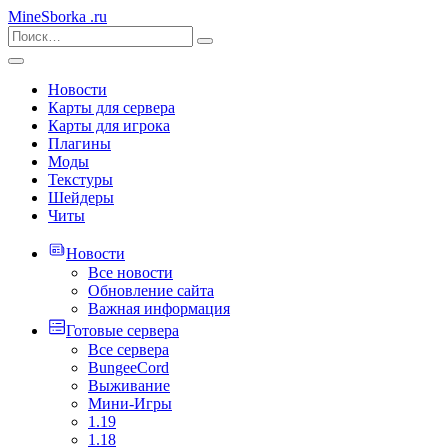
MineSborka
.ru
Новости
Карты для сервера
Карты для игрока
Плагины
Моды
Текстуры
Шейдеры
Читы
Новости
Все новости
Обновление сайта
Важная информация
Готовые сервера
Все сервера
BungeeCord
Выживание
Мини-Игры
1.19
1.18