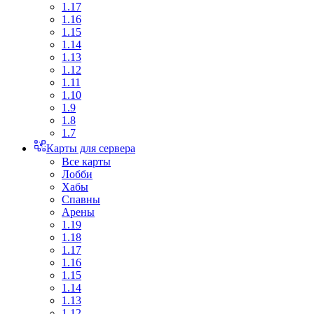
1.17
1.16
1.15
1.14
1.13
1.12
1.11
1.10
1.9
1.8
1.7
Карты для сервера
Все карты
Лобби
Хабы
Спавны
Арены
1.19
1.18
1.17
1.16
1.15
1.14
1.13
1.12