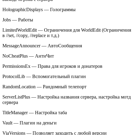
HolographicDisplays — Голограммы
Jobs — Работы
LimitedWorldEdit — Ограничения для WorldEdit (Ограничения
в //set, //copy, //replace и т.д.)
MessageAnnouncer — АвтоСообщения
NoCheatPlus — АнтиЧит
PermissionsEx — Права для игроков и донатеров
ProtocolLib — Вспомогательный плагин
RandomLocation — Рандомный телепорт
ServerListPlus — Настройка названия сервера, настройка мотд
сервера
TitleManager — Настройка таба
Vault — Плагин на деньги
ViaVersions — Позволяет заходить с любой версии