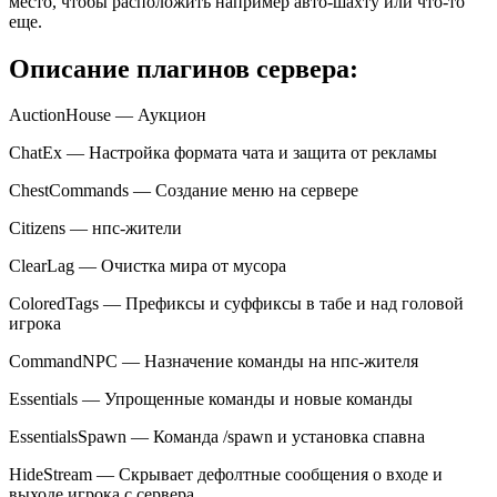
место, чтобы расположить например авто-шахту или что-то
еще.
Описание плагинов сервера:
AuctionHouse — Аукцион
ChatEx — Настройка формата чата и защита от рекламы
ChestCommands — Создание меню на сервере
Citizens — нпс-жители
ClearLag — Очистка мира от мусора
ColoredTags — Префиксы и суффиксы в табе и над головой
игрока
CommandNPC — Назначение команды на нпс-жителя
Essentials — Упрощенные команды и новые команды
EssentialsSpawn — Команда /spawn и установка спавна
HideStream — Скрывает дефолтные сообщения о входе и
выходе игрока с сервера