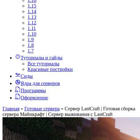
1.16
1.15
1.14
1.13
1.12
1.11
1.10
1.9
1.8
1.7
Туториалы и гайды
Все туториалы
Красивые постройки
Сиды
Ядра для серверов
Программы
Оформление
Главная
»
Готовые сервера
»
Сервер LastCraft | Готовая сборка
сервера Майнкрафт | Сервер выживания с LastCraft