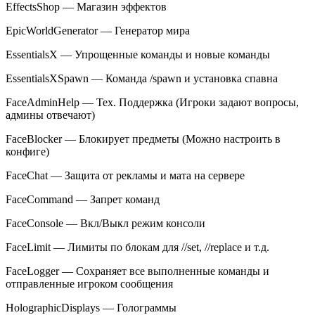
EffectsShop — Магазин эффектов
EpicWorldGenerator — Генератор мира
EssentialsX — Упрощенные команды и новые команды
EssentialsXSpawn — Команда /spawn и установка спавна
FaceAdminHelp — Тех. Поддержка (Игроки задают вопросы,
админы отвечают)
FaceBlocker — Блокирует предметы (Можно настроить в
конфиге)
FaceChat — Защита от рекламы и мата на сервере
FaceCommand — Запрет команд
FaceConsole — Вкл/Выкл режим консоли
FaceLimit — Лимиты по блокам для //set, //replace и т.д.
FaceLogger — Сохраняет все выполненные команды и
отправленные игроком сообщения
HolographicDisplays — Голограммы