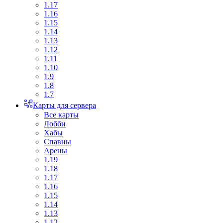
1.17
1.16
1.15
1.14
1.13
1.12
1.11
1.10
1.9
1.8
1.7
Карты для сервера
Все карты
Лобби
Хабы
Спавны
Арены
1.19
1.18
1.17
1.16
1.15
1.14
1.13
1.12