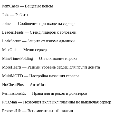
ItemCases — Вещевые кейсы
Jobs — Работы
Joiner — Сообщение при входе на сервер
LeaderHeads — Стенд лидеров с головами
LeakSecure — Защита от взлома админки
MaxGuis — Меню сервера
MineTimesFolding — Отталкивание игрока
MoreHearts — Разный уровень сердец для групп доната
MultiMOTD — Настройка названия сервера
NoCheatPlus — АнтиЧит
PermissionsEx — Права для игроков и донатеров
PlugMan — Позволяет вкл/выкл плагины не выключая сервер
ProtocolLib — Вспомогательный плагин