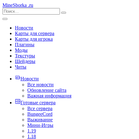
MineSborka
.ru
Новости
Карты для сервера
Карты для игрока
Плагины
Моды
Текстуры
Шейдеры
Читы
Новости
Все новости
Обновление сайта
Важная информация
Готовые сервера
Все сервера
BungeeCord
Выживание
Мини-Игры
1.19
1.18