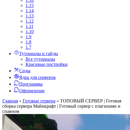
1.16
1.15
1.14
1.13
1.12
1.11
1.10
1.9
1.8
1.7
Туториалы и гайды
Все туториалы
Красивые постройки
Сиды
Ядра для серверов
Программы
Оформление
Главная
»
Готовые сервера
»
ТОПОВЫЙ СЕРВЕР | Готовая
сборка сервера Майнкрафт | Готовый сервер с плагинами и
спавном