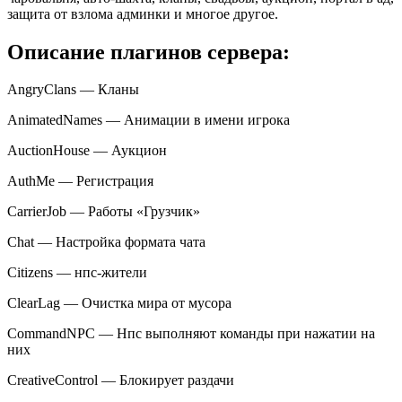
защита от взлома админки и многое другое.
Описание плагинов сервера:
AngryClans — Кланы
AnimatedNames — Анимации в имени игрока
AuctionHouse — Аукцион
AuthMe — Регистрация
CarrierJob — Работы «Грузчик»
Chat — Настройка формата чата
Citizens — нпс-жители
ClearLag — Очистка мира от мусора
CommandNPC — Нпс выполняют команды при нажатии на
них
CreativeControl — Блокирует раздачи