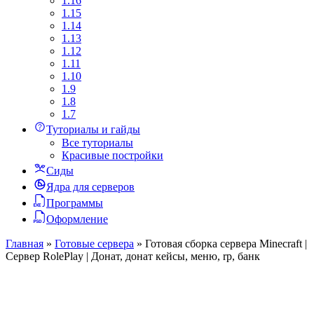
1.16
1.15
1.14
1.13
1.12
1.11
1.10
1.9
1.8
1.7
Туториалы и гайды
Все туториалы
Красивые постройки
Сиды
Ядра для серверов
Программы
Оформление
Главная
»
Готовые сервера
»
Готовая сборка сервера Minecraft |
Сервер RolePlay | Донат, донат кейсы, меню, rp, банк