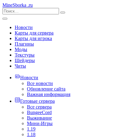
MineSborka
.ru
Новости
Карты для сервера
Карты для игрока
Плагины
Моды
Текстуры
Шейдеры
Читы
Новости
Все новости
Обновление сайта
Важная информация
Готовые сервера
Все сервера
BungeeCord
Выживание
Мини-Игры
1.19
1.18