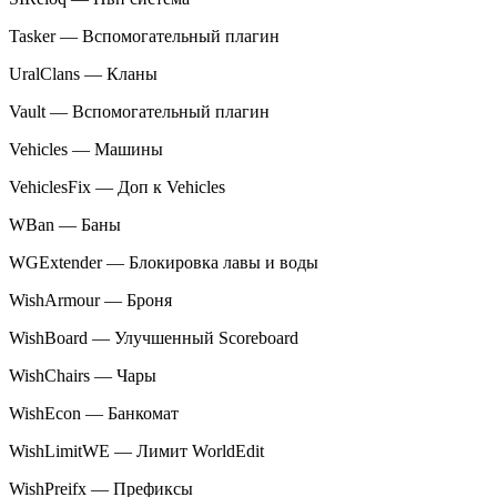
Tasker — Вспомогательный плагин
UralClans — Кланы
Vault — Вспомогательный плагин
Vehicles — Машины
VehiclesFix — Доп к Vehicles
WBan — Баны
WGExtender — Блокировка лавы и воды
WishArmour — Броня
WishBoard — Улучшенный Scoreboard
WishChairs — Чары
WishEcon — Банкомат
WishLimitWE — Лимит WorldEdit
WishPreifx — Префиксы