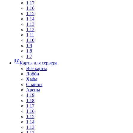
1.17
1.16
1.15
1.14
1.13
1.12
1.11
1.10
1.9
1.8
1.7
Карты для сервера
Все карты
Лобби
Хабы
Спавны
Арены
1.19
1.18
1.17
1.16
1.15
1.14
1.13
1.12