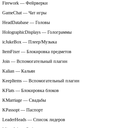
Firework — Фейрверки
GameChat — Чат игры
HeadDatabase — Головы
HolographicDisplays — Голограммы
icJukeBox — Плеер/Музыка
ItemFixer — Блокировка предметов
Join — Вспомогательный плагин
Kalian — Кальян
KeepItems — Вспомогательный плагин
KFlats — Блокировка блоков
KMarriage — Свадьбы
KPassopt — Паспорт
LeaderHeads — Список лидеров