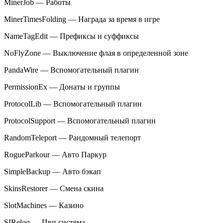
MinerJob — Работы
MinerTimesFolding — Награда за время в игре
NameTagEdit — Префиксы и суффиксы
NoFlyZone — Выключение флая в определенной зоне
PandaWire — Вспомогательный плагин
PermissionEx — Донаты и группы
ProtocolLib — Вспомогательный плагин
ProtocolSupport — Вспомогательный плагин
RandomTeleport — Рандомный телепорт
RogueParkour — Авто Паркур
SimpleBackup — Авто бэкап
SkinsRestorer — Смена скина
SlotMachines — Казино
SIReloq — Пвп система