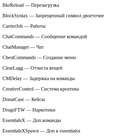
BkrReload — Перезагрузка
BlockSyntax — Запрещенный символ двоеточие
CarrierJob — Работы
ChatCommands — Сообщение командой
ChatManager — Чат
ChestCommands — Создание меню
ClearLagg — Отчиста вещей
CMDelay — Задержка на команды
CreativeControl — Система креатива
DonatCase — Кейсы
DrugsFTW — Наркотики
EssentialsX — Доп.команды
EssentialsXSpawn — Доп к essentialsx