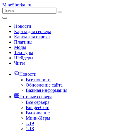
MineSborka
.ru
Новости
Карты для сервера
Карты для игрока
Плагины
Моды
Текстуры
Шейдеры
Читы
Новости
Все новости
Обновление сайта
Важная информация
Готовые сервера
Все сервера
BungeeCord
Выживание
Мини-Игры
1.19
1.18