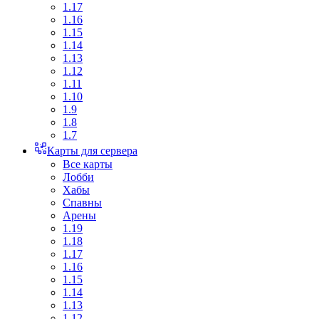
1.17
1.16
1.15
1.14
1.13
1.12
1.11
1.10
1.9
1.8
1.7
Карты для сервера
Все карты
Лобби
Хабы
Спавны
Арены
1.19
1.18
1.17
1.16
1.15
1.14
1.13
1.12