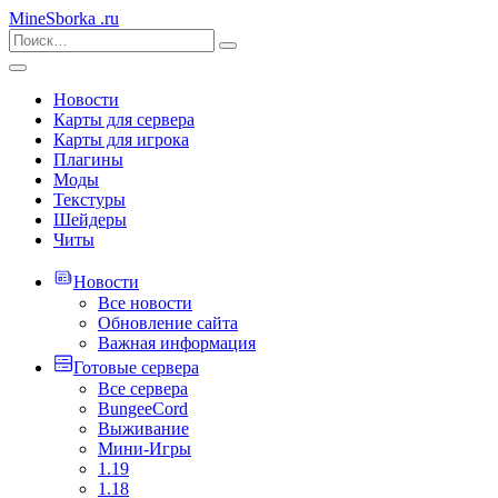
MineSborka
.ru
Новости
Карты для сервера
Карты для игрока
Плагины
Моды
Текстуры
Шейдеры
Читы
Новости
Все новости
Обновление сайта
Важная информация
Готовые сервера
Все сервера
BungeeCord
Выживание
Мини-Игры
1.19
1.18