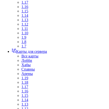
1.17
1.16
1.15
1.14
1.13
1.12
1.11
1.10
1.9
1.8
1.7
Карты для сервера
Все карты
Лобби
Хабы
Спавны
Арены
1.19
1.18
1.17
1.16
1.15
1.14
1.13
1.12