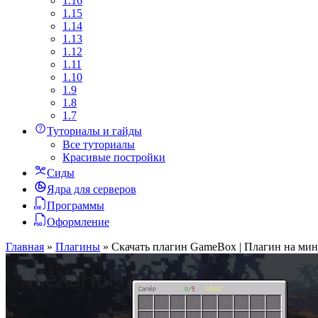
1.16
1.15
1.14
1.13
1.12
1.11
1.10
1.9
1.8
1.7
Туториалы и гайды
Все туториалы
Красивые постройки
Сиды
Ядра для серверов
Программы
Оформление
Главная
»
Плагины
»
Скачать плагин GameBox | Плагин на мини 