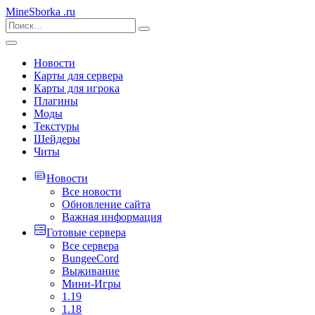
MineSborka
.ru
Новости
Карты для сервера
Карты для игрока
Плагины
Моды
Текстуры
Шейдеры
Читы
Новости
Все новости
Обновление сайта
Важная информация
Готовые сервера
Все сервера
BungeeCord
Выживание
Мини-Игры
1.19
1.18