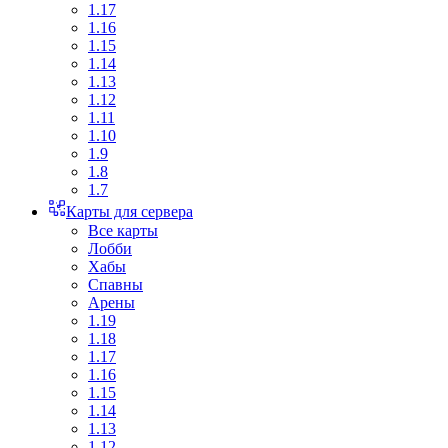
1.17
1.16
1.15
1.14
1.13
1.12
1.11
1.10
1.9
1.8
1.7
Карты для сервера
Все карты
Лобби
Хабы
Спавны
Арены
1.19
1.18
1.17
1.16
1.15
1.14
1.13
1.12