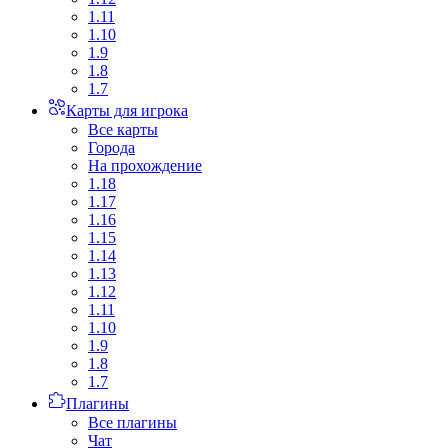
1.11
1.10
1.9
1.8
1.7
Карты для игрока
Все карты
Города
На прохождение
1.18
1.17
1.16
1.15
1.14
1.13
1.12
1.11
1.10
1.9
1.8
1.7
Плагины
Все плагины
Чат