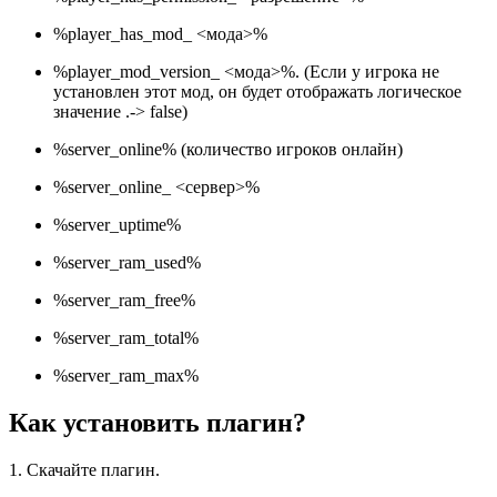
%player_has_mod_ <мода>%
%player_mod_version_ <мода>%. (Если у игрока не
установлен этот мод, он будет отображать логическое
значение .-> false)
%server_online% (количество игроков онлайн)
%server_online_ <сервер>%
%server_uptime%
%server_ram_used%
%server_ram_free%
%server_ram_total%
%server_ram_max%
Как установить плагин?
1. Скачайте плагин.