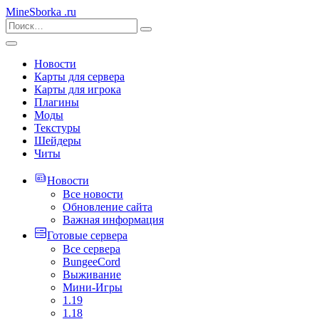
MineSborka
.ru
Новости
Карты для сервера
Карты для игрока
Плагины
Моды
Текстуры
Шейдеры
Читы
Новости
Все новости
Обновление сайта
Важная информация
Готовые сервера
Все сервера
BungeeCord
Выживание
Мини-Игры
1.19
1.18