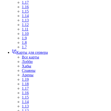
1.17
1.16
1.15
1.14
1.13
1.12
1.11
1.10
1.9
1.8
1.7
Карты для сервера
Все карты
Лобби
Хабы
Спавны
Арены
1.19
1.18
1.17
1.16
1.15
1.14
1.13
1.12