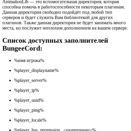
AnimationLib — это вспомогательная директория, которая
способна помочь в работоспособности некоторым плагинам.
Данная директория свободно подойдёт под любой тип
серверов и будет служить Вам библиотекой для других
плагинов. Также данная директория не будет занимать много
места, но послужит неплохим дополнением на вашем сервере.
Список доступных заполнителей
BungeeCord:
%имя игрока%
%player_displayname%
%player_server%
%player_ip%
%player_uuid%
%player_ping%
%player_locale%
%player_has_permission_ <разрешение>%