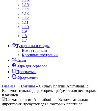
1.16
1.15
1.14
1.13
1.12
1.11
1.10
1.9
1.8
1.7
Туториалы и гайды
Все туториалы
Красивые постройки
Сиды
Ядра для серверов
Программы
Оформление
Главная
»
Плагины
»
Скачать плагин AnimationLib |
Вспомогательная директория, требуется для некоторых
плагинов