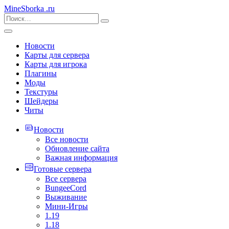
MineSborka
.ru
Новости
Карты для сервера
Карты для игрока
Плагины
Моды
Текстуры
Шейдеры
Читы
Новости
Все новости
Обновление сайта
Важная информация
Готовые сервера
Все сервера
BungeeCord
Выживание
Мини-Игры
1.19
1.18