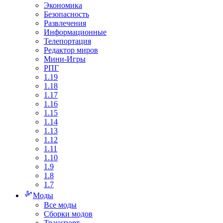
Экономика
Безопасность
Развлечения
Информационные
Телепортация
Редактор миров
Мини-Игры
РПГ
1.19
1.18
1.17
1.16
1.15
1.14
1.13
1.12
1.11
1.10
1.9
1.8
1.7
Моды
Все моды
Сборки модов
Транспорт