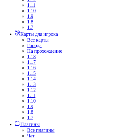
1.11
1.10
1.9
1.8
1.7
Карты для игрока
Все карты
Города
На прохождение
1.18
1.17
1.16
1.15
1.14
1.13
1.12
1.11
1.10
1.9
1.8
1.7
Плагины
Все плагины
Чат