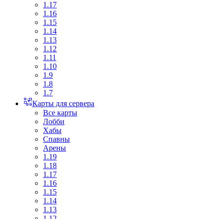
1.17
1.16
1.15
1.14
1.13
1.12
1.11
1.10
1.9
1.8
1.7
Карты для сервера
Все карты
Лобби
Хабы
Спавны
Арены
1.19
1.18
1.17
1.16
1.15
1.14
1.13
1.12