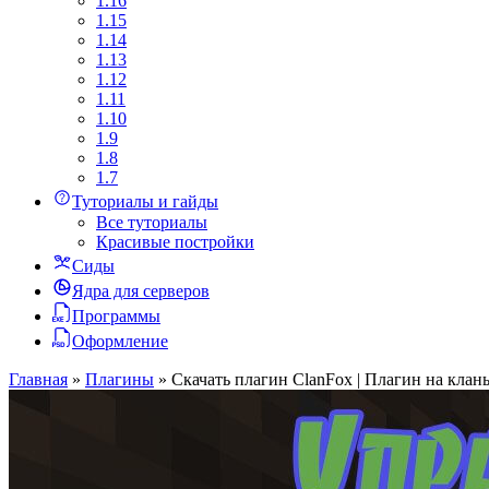
1.16
1.15
1.14
1.13
1.12
1.11
1.10
1.9
1.8
1.7
Туториалы и гайды
Все туториалы
Красивые постройки
Сиды
Ядра для серверов
Программы
Оформление
Главная
»
Плагины
»
Скачать плагин ClanFox | Плагин на кла