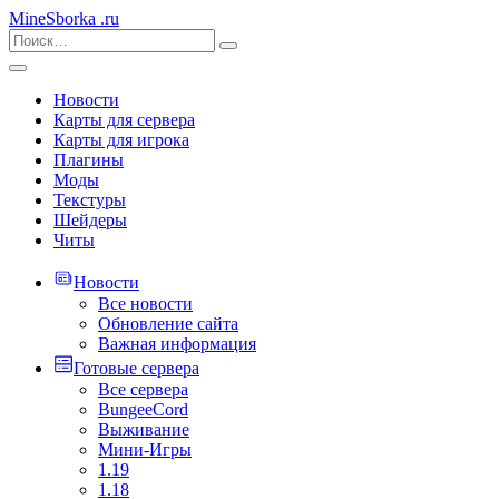
MineSborka
.ru
Новости
Карты для сервера
Карты для игрока
Плагины
Моды
Текстуры
Шейдеры
Читы
Новости
Все новости
Обновление сайта
Важная информация
Готовые сервера
Все сервера
BungeeCord
Выживание
Мини-Игры
1.19
1.18