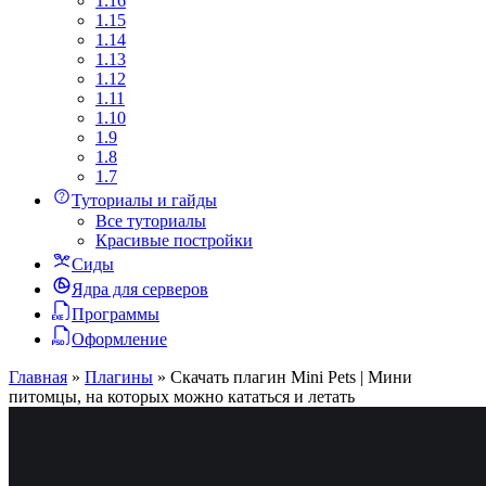
1.16
1.15
1.14
1.13
1.12
1.11
1.10
1.9
1.8
1.7
Туториалы и гайды
Все туториалы
Красивые постройки
Сиды
Ядра для серверов
Программы
Оформление
Главная
»
Плагины
»
Скачать плагин Mini Pets | Мини
питомцы, на которых можно кататься и летать