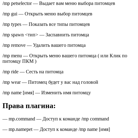
/mp petselector — Выдает вам меню выбора питомцев
/mp gui — Открыть меню выбор питомцев
/mp types — Показать все типы питомцев
/mp spawn <тип> — Заспавнить питомца
/mp remove — Удалить вашего питомца
/mp menu — Открыть меню вашего питомца ( или Клик по
питомцу ПКМ )
/mp ride — Сесть на питомца
/mp wear — Питомец будет у вас над головой
/mp name [имя] — Изменить имя питомцу
Права плагина:
— mp.command — Доступ к команде /mp command
— mp.namepet — Доступ к команде /mp name [имя]