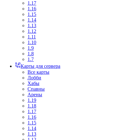
1.17
1.16
1.15
1.14
1.13
1.12
1.11
1.10
1.9
1.8
1.7
Карты для сервера
Все карты
Лобби
Хабы
Спавны
Арены
1.19
1.18
1.17
1.16
1.15
1.14
1.13
1.12