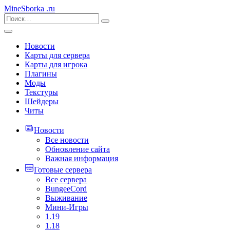
MineSborka
.ru
Новости
Карты для сервера
Карты для игрока
Плагины
Моды
Текстуры
Шейдеры
Читы
Новости
Все новости
Обновление сайта
Важная информация
Готовые сервера
Все сервера
BungeeCord
Выживание
Мини-Игры
1.19
1.18