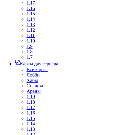
1.17
1.16
1.15
1.14
1.13
1.12
1.11
1.10
1.9
1.8
1.7
Карты для сервера
Все карты
Лобби
Хабы
Спавны
Арены
1.19
1.18
1.17
1.16
1.15
1.14
1.13
1.12