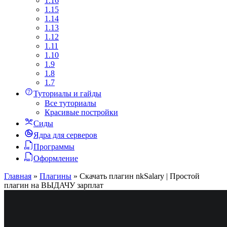
1.16
1.15
1.14
1.13
1.12
1.11
1.10
1.9
1.8
1.7
Туториалы и гайды
Все туториалы
Красивые постройки
Сиды
Ядра для серверов
Программы
Оформление
Главная
»
Плагины
»
Скачать плагин nkSalary | Простой
плагин на ВЫДАЧУ зарплат