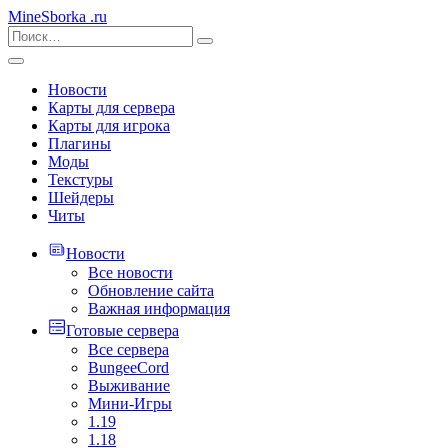
MineSborka
.ru
Новости
Карты для сервера
Карты для игрока
Плагины
Моды
Текстуры
Шейдеры
Читы
Новости
Все новости
Обновление сайта
Важная информация
Готовые сервера
Все сервера
BungeeCord
Выживание
Мини-Игры
1.19
1.18