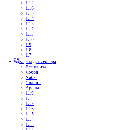
1.17
1.16
1.15
1.14
1.13
1.12
1.11
1.10
1.9
1.8
1.7
Карты для сервера
Все карты
Лобби
Хабы
Спавны
Арены
1.19
1.18
1.17
1.16
1.15
1.14
1.13
1.12