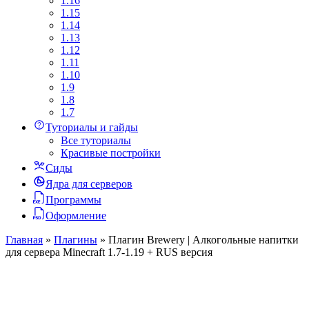
1.16
1.15
1.14
1.13
1.12
1.11
1.10
1.9
1.8
1.7
Туториалы и гайды
Все туториалы
Красивые постройки
Сиды
Ядра для серверов
Программы
Оформление
Главная
»
Плагины
»
Плагин Brewery | Алкогольные напитки
для сервера Minecraft 1.7-1.19 + RUS версия