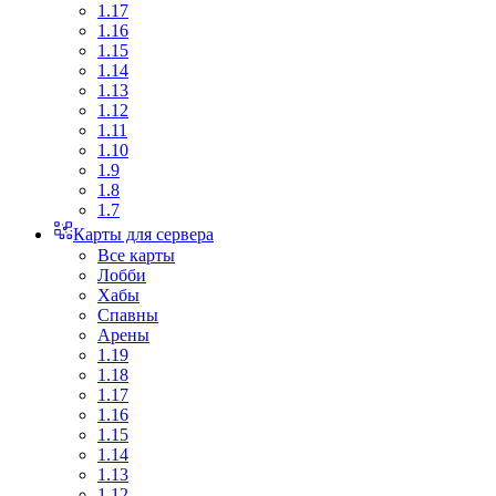
1.17
1.16
1.15
1.14
1.13
1.12
1.11
1.10
1.9
1.8
1.7
Карты для сервера
Все карты
Лобби
Хабы
Спавны
Арены
1.19
1.18
1.17
1.16
1.15
1.14
1.13
1.12