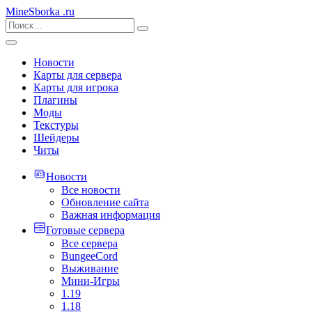
MineSborka
.ru
Новости
Карты для сервера
Карты для игрока
Плагины
Моды
Текстуры
Шейдеры
Читы
Новости
Все новости
Обновление сайта
Важная информация
Готовые сервера
Все сервера
BungeeCord
Выживание
Мини-Игры
1.19
1.18