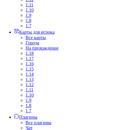
1.11
1.10
1.9
1.8
1.7
Карты для игрока
Все карты
Города
На прохождение
1.18
1.17
1.16
1.15
1.14
1.13
1.12
1.11
1.10
1.9
1.8
1.7
Плагины
Все плагины
Чат