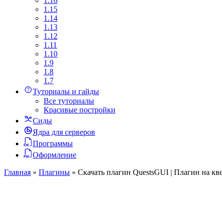
1.16
1.15
1.14
1.13
1.12
1.11
1.10
1.9
1.8
1.7
Туториалы и гайды
Все туториалы
Красивые постройки
Сиды
Ядра для серверов
Программы
Оформление
Главная
»
Плагины
»
Скачать плагин QuestsGUI | Плагин на кв