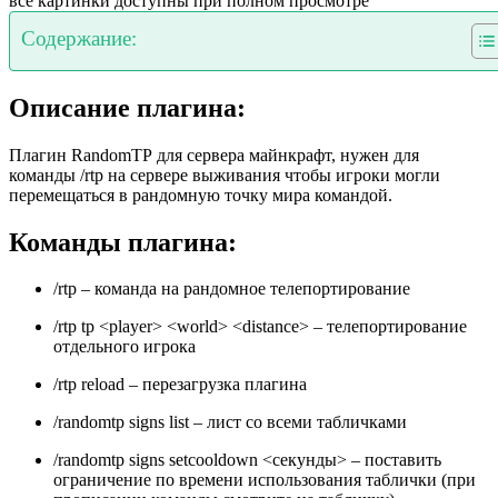
все картинки доступны при полном просмотре
Содержание:
Описание плагина:
Плагин RandomTP для сервера майнкрафт, нужен для
команды /rtp на сервере выживания чтобы игроки могли
перемещаться в рандомную точку мира командой.
Команды плагина:
/rtp – команда на рандомное телепортирование
/rtp tp <player> <world> <distance> – телепортирование
отдельного игрока
/rtp reload – перезагрузка плагина
/randomtp signs list – лист со всеми табличками
/randomtp signs setcooldown <секунды> – поставить
ограничение по времени использования таблички (при