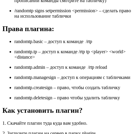
прописании команды смотрите на табличку)
/randomtp signs setpermission <permission> – сделать право
на использование таблички
Права плагина:
randomtp.basic – доступ к команде /rtp
randomtp.tp – доступ к команде /rtp tp <player> <world>
<distance>
randomtp.admin – доступ к команде /rtp reload
randomtp.managesign – доступ к операциям с табличками
randomtp.createsign – право, чтобы создать табличку
randomtp.deletesign – право чтобы удалить табличку
Как установить плагин?
1. Скачайте плагин туда куда вам удобно.
2. Загрузите плагин на сервер в папку plugins