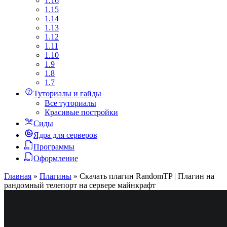
1.16
1.15
1.14
1.13
1.12
1.11
1.10
1.9
1.8
1.7
Туториалы и гайды
Все туториалы
Красивые постройки
Сиды
Ядра для серверов
Программы
Оформление
Главная
»
Плагины
»
Скачать плагин RandomTP | Плагин на
рандомный телепорт на сервере майнкрафт