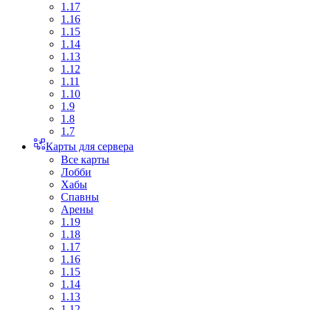
1.17
1.16
1.15
1.14
1.13
1.12
1.11
1.10
1.9
1.8
1.7
Карты для сервера
Все карты
Лобби
Хабы
Спавны
Арены
1.19
1.18
1.17
1.16
1.15
1.14
1.13
1.12