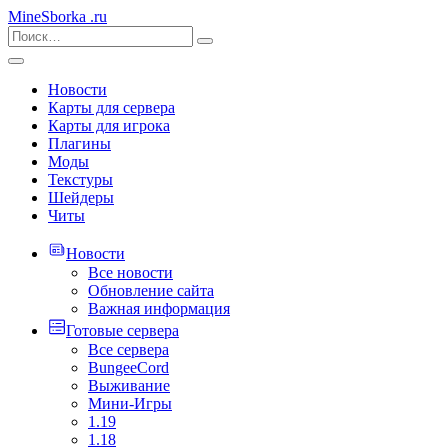
MineSborka
.ru
Новости
Карты для сервера
Карты для игрока
Плагины
Моды
Текстуры
Шейдеры
Читы
Новости
Все новости
Обновление сайта
Важная информация
Готовые сервера
Все сервера
BungeeCord
Выживание
Мини-Игры
1.19
1.18