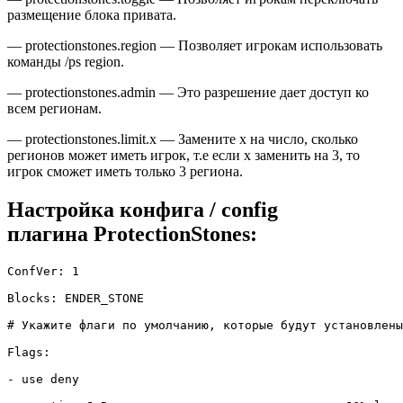
размещение блока привата.
— protectionstones.region — Позволяет игрокам использовать
команды /ps region.
— protectionstones.admin — Это разрешение дает доступ ко
всем регионам.
— protectionstones.limit.x — Замените x на число, сколько
регионов может иметь игрок, т.е если х заменить на 3, то
игрок сможет иметь только 3 региона.
Настройка конфига / config
плагина ProtectionStones:
ConfVer: 1

Blocks: ENDER_STONE

# Укажите флаги по умолчанию, которые будут установлены
Flags:

- use deny
