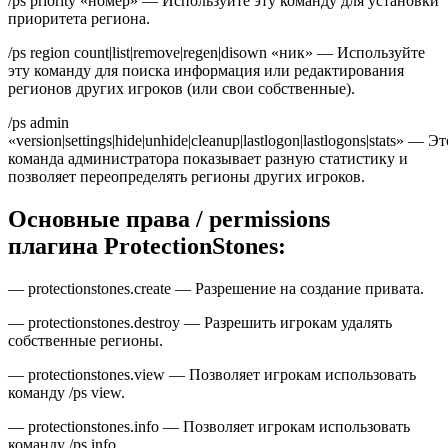
/ps priority «номер» — Используйте эту команду для установки
приоритета региона.
/ps region count|list|remove|regen|disown «ник» — Используйте
эту команду для поиска информация или редактирования
регионов других игроков (или свои собственные).
/ps admin
«version|settings|hide|unhide|cleanup|lastlogon|lastlogons|stats» — Эт
команда администратора показывает разную статистику и
позволяет переопределять регионы других игроков.
Основные права / permissions
плагина ProtectionStones:
— protectionstones.create — Разрешение на создание привата.
— protectionstones.destroy — Разрешить игрокам удалять
собственные регионы.
— protectionstones.view — Позволяет игрокам использовать
команду /ps view.
— protectionstones.info — Позволяет игрокам использовать
команду /ps info.