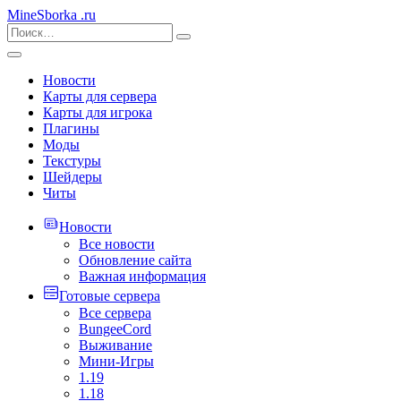
MineSborka
.ru
Новости
Карты для сервера
Карты для игрока
Плагины
Моды
Текстуры
Шейдеры
Читы
Новости
Все новости
Обновление сайта
Важная информация
Готовые сервера
Все сервера
BungeeCord
Выживание
Мини-Игры
1.19
1.18