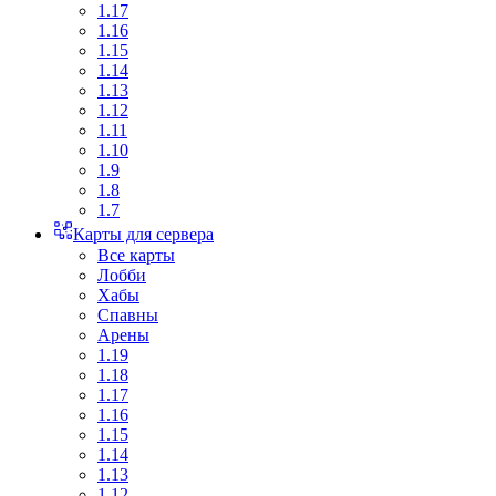
1.17
1.16
1.15
1.14
1.13
1.12
1.11
1.10
1.9
1.8
1.7
Карты для сервера
Все карты
Лобби
Хабы
Спавны
Арены
1.19
1.18
1.17
1.16
1.15
1.14
1.13
1.12