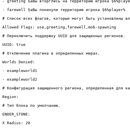
- greeting §aВы вторглись на территорию игрока §6%playe
- farewell §aВы покинули территорию игрока §6%player%

# Список всех флагов, которые могут быть установлены вл
Allowed Flags: use,greeting,farewell,mob-spawning

# Переключить поддержку UUID для защищенных регионов.

UUID: true

# Отключение плагина в определенных мирах.

Worlds Denied:

- exampleworld1

- exampleworld2

# Конфигурация защищенного региона, определенная для ка
Region:

# Тип блока по умолчанию.

ENDER_STONE:

X Radius: 20
