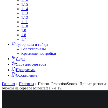
1.16
1.15
1.14
1.13
1.12
1.11
1.10
1.9
1.8
1.7
Туториалы и гайды
Все туториалы
Красивые постройки
Сиды
Ядра для серверов
Программы
Оформление
Главная
»
Плагины
»
Плагин ProtectionStones | Приват региона
блоком на сервере Minecraft 1.7-1.19