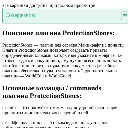
все картинки доступны при полном просмотре
Содержание:
Описание плагина ProtectionStones:
ProtectionStones — плагин для сервера Майнкрафт на приваты.
Плагин ProtectionStones позволяет создавать приваты
определенными блоками, которые вы укажите в конфиге. Т.е
чтобы создать игроку приват, ему нужно всего лишь добыть
этот блок и поставить в нужном игроку месте. Для работы
плагина обязательно нужно установить 2 дополнительных
плагина — WorldEdit и WorldGuard.
Основные команды / commands
плагина ProtectionStones:
/ps info — Используйте эту команду внутри области ps для
просмотра дополнительных сведений о ней.
/ps add|remove «ник» — Эта команда используется для
добавления или удаления игрока из привата.