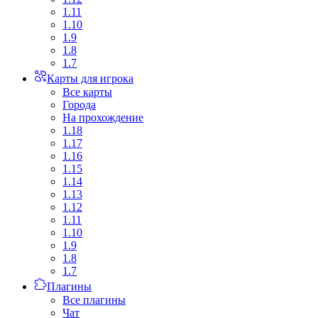
1.11
1.10
1.9
1.8
1.7
Карты для игрока
Все карты
Города
На прохождение
1.18
1.17
1.16
1.15
1.14
1.13
1.12
1.11
1.10
1.9
1.8
1.7
Плагины
Все плагины
Чат