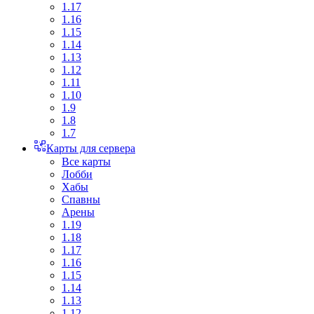
1.17
1.16
1.15
1.14
1.13
1.12
1.11
1.10
1.9
1.8
1.7
Карты для сервера
Все карты
Лобби
Хабы
Спавны
Арены
1.19
1.18
1.17
1.16
1.15
1.14
1.13
1.12