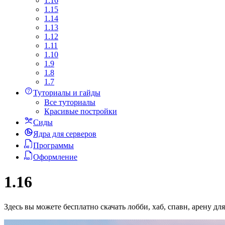
1.16
1.15
1.14
1.13
1.12
1.11
1.10
1.9
1.8
1.7
Туториалы и гайды
Все туториалы
Красивые постройки
Сиды
Ядра для серверов
Программы
Оформление
1.16
Здесь вы можете бесплатно скачать лобби, хаб, спавн, арену д