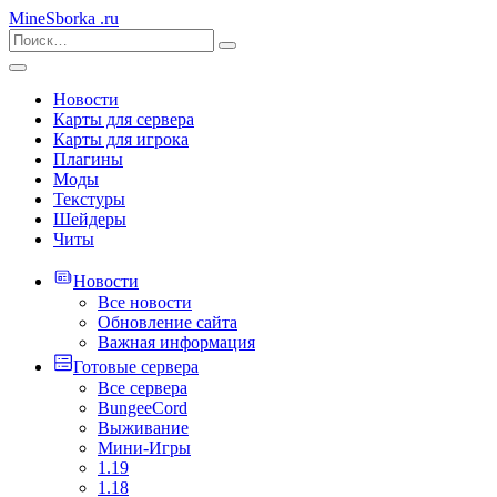
MineSborka
.ru
Новости
Карты для сервера
Карты для игрока
Плагины
Моды
Текстуры
Шейдеры
Читы
Новости
Все новости
Обновление сайта
Важная информация
Готовые сервера
Все сервера
BungeeCord
Выживание
Мини-Игры
1.19
1.18