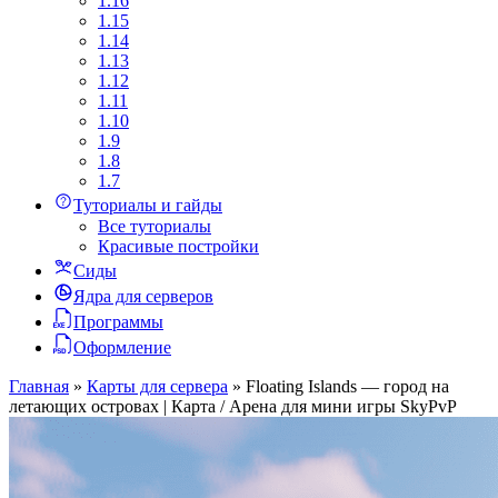
1.16
1.15
1.14
1.13
1.12
1.11
1.10
1.9
1.8
1.7
Туториалы и гайды
Все туториалы
Красивые постройки
Сиды
Ядра для серверов
Программы
Оформление
Главная
»
Карты для сервера
»
Floating Islands — город на
летающих островах | Карта / Арена для мини игры SkyPvP