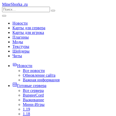
MineSborka
.ru
Новости
Карты для сервера
Карты для игрока
Плагины
Моды
Текстуры
Шейдеры
Читы
Новости
Все новости
Обновление сайта
Важная информация
Готовые сервера
Все сервера
BungeeCord
Выживание
Мини-Игры
1.19
1.18