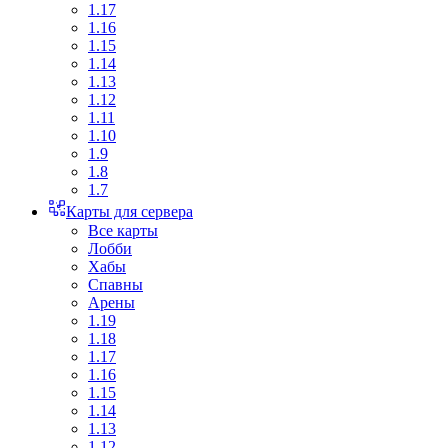
1.17
1.16
1.15
1.14
1.13
1.12
1.11
1.10
1.9
1.8
1.7
Карты для сервера
Все карты
Лобби
Хабы
Спавны
Арены
1.19
1.18
1.17
1.16
1.15
1.14
1.13
1.12