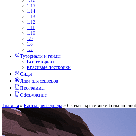
1.16
1.15
1.14
1.13
1.12
1.11
1.10
1.9
1.8
1.7
Туториалы и гайды
Все туториалы
Красивые постройки
Сиды
Ядра для серверов
Программы
Оформление
Главная
»
Карты для сервера
»
Скачать красивое и большое лоб