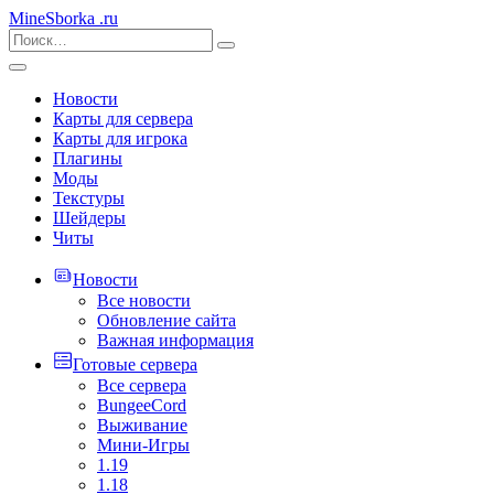
MineSborka
.ru
Новости
Карты для сервера
Карты для игрока
Плагины
Моды
Текстуры
Шейдеры
Читы
Новости
Все новости
Обновление сайта
Важная информация
Готовые сервера
Все сервера
BungeeCord
Выживание
Мини-Игры
1.19
1.18