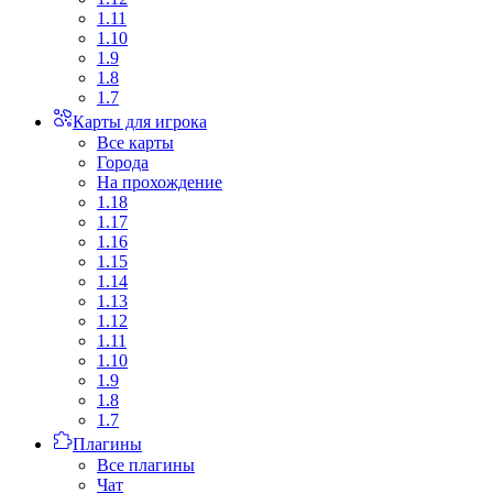
1.11
1.10
1.9
1.8
1.7
Карты для игрока
Все карты
Города
На прохождение
1.18
1.17
1.16
1.15
1.14
1.13
1.12
1.11
1.10
1.9
1.8
1.7
Плагины
Все плагины
Чат