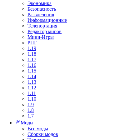
Экономика
Безопасность
Развлечения
Информационные
Телепортация
Редактор миров
Мини-Игры
РПГ
1.19
1.18
1.17
1.16
1.15
1.14
1.13
1.12
1.11
1.10
1.9
1.8
1.7
Моды
Все моды
Сборки модов
Транспорт