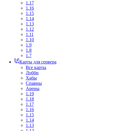
1.17
1.16
1.15
1.14
1.13
1.12
1.11
1.10
1.9
1.8
1.7
Карты для сервера
Все карты
Лобби
Хабы
Спавны
Арены
1.19
1.18
1.17
1.16
1.15
1.14
1.13
1.12