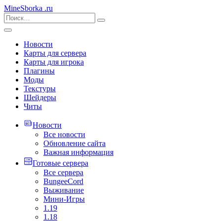
MineSborka
.ru
Новости
Карты для сервера
Карты для игрока
Плагины
Моды
Текстуры
Шейдеры
Читы
Новости
Все новости
Обновление сайта
Важная информация
Готовые сервера
Все сервера
BungeeCord
Выживание
Мини-Игры
1.19
1.18