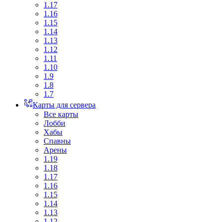
1.17
1.16
1.15
1.14
1.13
1.12
1.11
1.10
1.9
1.8
1.7
Карты для сервера
Все карты
Лобби
Хабы
Спавны
Арены
1.19
1.18
1.17
1.16
1.15
1.14
1.13
1.12