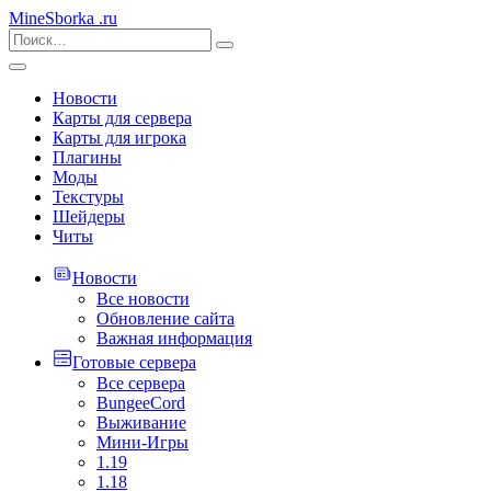
MineSborka
.ru
Новости
Карты для сервера
Карты для игрока
Плагины
Моды
Текстуры
Шейдеры
Читы
Новости
Все новости
Обновление сайта
Важная информация
Готовые сервера
Все сервера
BungeeCord
Выживание
Мини-Игры
1.19
1.18