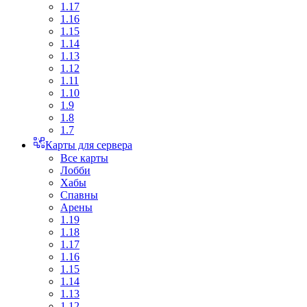
1.17
1.16
1.15
1.14
1.13
1.12
1.11
1.10
1.9
1.8
1.7
Карты для сервера
Все карты
Лобби
Хабы
Спавны
Арены
1.19
1.18
1.17
1.16
1.15
1.14
1.13
1.12