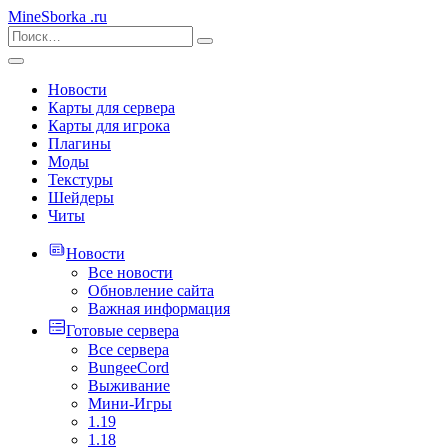
MineSborka
.ru
Новости
Карты для сервера
Карты для игрока
Плагины
Моды
Текстуры
Шейдеры
Читы
Новости
Все новости
Обновление сайта
Важная информация
Готовые сервера
Все сервера
BungeeCord
Выживание
Мини-Игры
1.19
1.18