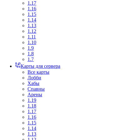
1.17
1.16
1.15
1.14
1.13
1.12
1.11
1.10
1.9
1.8
1.7
Карты для сервера
Все карты
Лобби
Хабы
Спавны
Арены
1.19
1.18
1.17
1.16
1.15
1.14
1.13
1.12