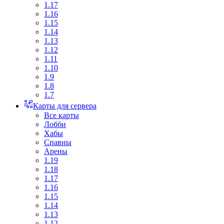
1.17
1.16
1.15
1.14
1.13
1.12
1.11
1.10
1.9
1.8
1.7
Карты для сервера
Все карты
Лобби
Хабы
Спавны
Арены
1.19
1.18
1.17
1.16
1.15
1.14
1.13
1.12