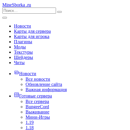
MineSborka
.ru
Новости
Карты для сервера
Карты для игрока
Плагины
Моды
Текстуры
Шейдеры
Читы
Новости
Все новости
Обновление сайта
Важная информация
Готовые сервера
Все сервера
BungeeCord
Выживание
Мини-Игры
1.19
1.18