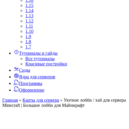
1.16
1.15
1.14
1.13
1.12
1.11
1.10
1.9
1.8
1.7
Туториалы и гайды
Все туториалы
Красивые постройки
Сиды
Ядра для серверов
Программы
Оформление
Главная
»
Карты для сервера
»
Уютное лобби / хаб для сервера
Minecraft | Большое лобби для Майнкрафт