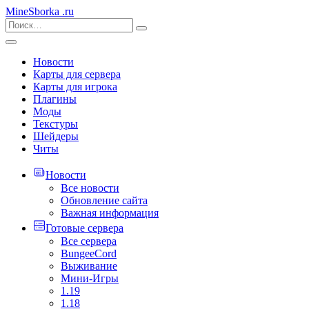
MineSborka
.ru
Новости
Карты для сервера
Карты для игрока
Плагины
Моды
Текстуры
Шейдеры
Читы
Новости
Все новости
Обновление сайта
Важная информация
Готовые сервера
Все сервера
BungeeCord
Выживание
Мини-Игры
1.19
1.18