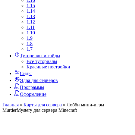
1.16
1.15
1.14
1.13
1.12
1.11
1.10
1.9
1.8
1.7
Туториалы и гайды
Все туториалы
Красивые постройки
Сиды
Ядра для серверов
Программы
Оформление
Главная
»
Карты для сервера
»
Лобби мини-игры
MurderMystery для сервера Minecraft