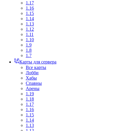
1.17
1.16
1.15
1.14
1.13
1.12
1.11
1.10
1.9
1.8
1.7
Карты для сервера
Все карты
Лобби
Хабы
Спавны
Арены
1.19
1.18
1.17
1.16
1.15
1.14
1.13
1.12