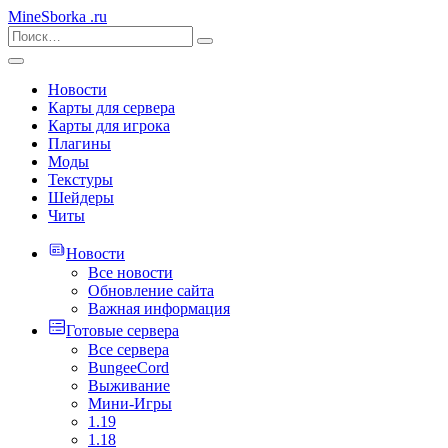
MineSborka
.ru
Новости
Карты для сервера
Карты для игрока
Плагины
Моды
Текстуры
Шейдеры
Читы
Новости
Все новости
Обновление сайта
Важная информация
Готовые сервера
Все сервера
BungeeCord
Выживание
Мини-Игры
1.19
1.18