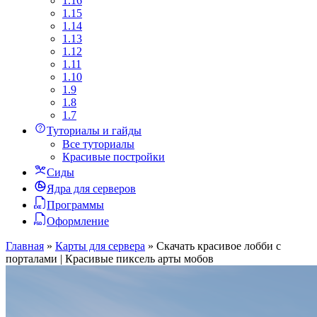
1.16
1.15
1.14
1.13
1.12
1.11
1.10
1.9
1.8
1.7
Туториалы и гайды
Все туториалы
Красивые постройки
Сиды
Ядра для серверов
Программы
Оформление
Главная
»
Карты для сервера
»
Скачать красивое лобби с
порталами | Красивые пиксель арты мобов