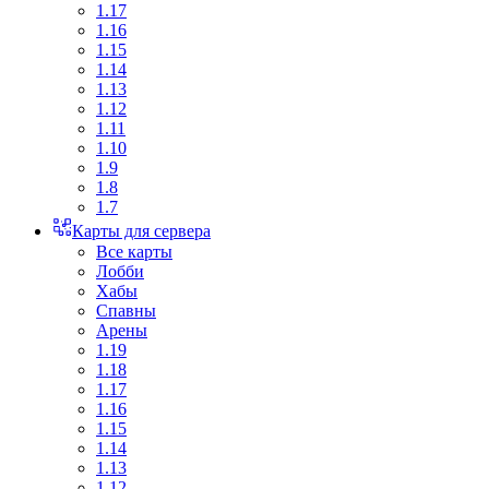
1.17
1.16
1.15
1.14
1.13
1.12
1.11
1.10
1.9
1.8
1.7
Карты для сервера
Все карты
Лобби
Хабы
Спавны
Арены
1.19
1.18
1.17
1.16
1.15
1.14
1.13
1.12