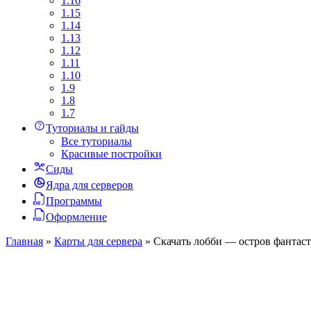
1.16
1.15
1.14
1.13
1.12
1.11
1.10
1.9
1.8
1.7
Туториалы и гайды
Все туториалы
Красивые постройки
Сиды
Ядра для серверов
Программы
Оформление
Главная
»
Карты для сервера
»
Скачать лобби — остров фантаст