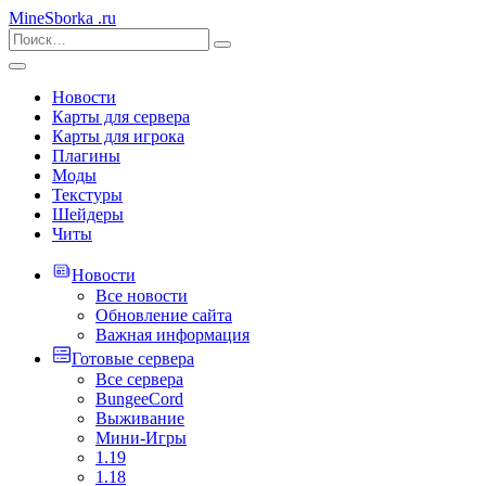
MineSborka
.ru
Новости
Карты для сервера
Карты для игрока
Плагины
Моды
Текстуры
Шейдеры
Читы
Новости
Все новости
Обновление сайта
Важная информация
Готовые сервера
Все сервера
BungeeCord
Выживание
Мини-Игры
1.19
1.18