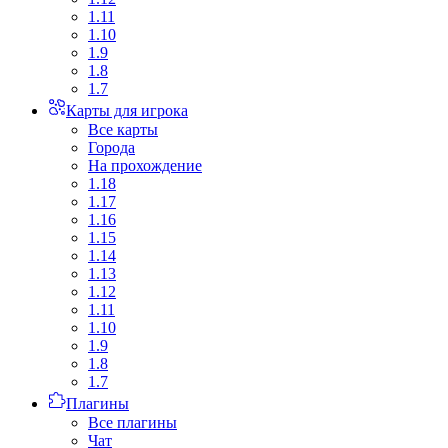
1.11
1.10
1.9
1.8
1.7
Карты для игрока
Все карты
Города
На прохождение
1.18
1.17
1.16
1.15
1.14
1.13
1.12
1.11
1.10
1.9
1.8
1.7
Плагины
Все плагины
Чат