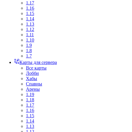
1.17
1.16
1.15
1.14
1.13
1.12
1.11
1.10
1.9
1.8
1.7
Карты для сервера
Все карты
Лобби
Хабы
Спавны
Арены
1.19
1.18
1.17
1.16
1.15
1.14
1.13
1.12